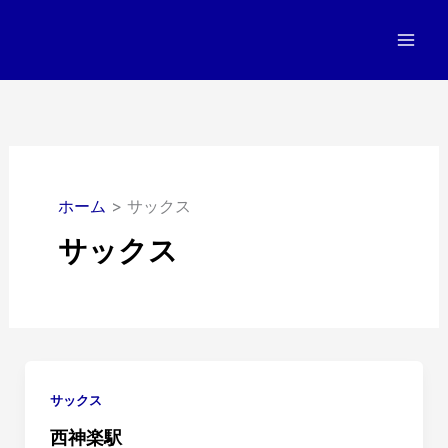
内
容
を
ス
キ
ッ
プ
ホーム
サックス
サックス
サックス
西神楽駅