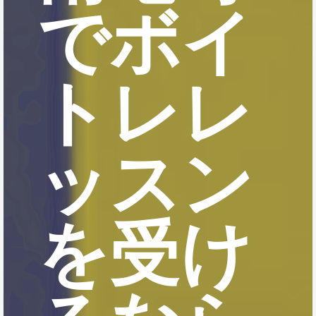
でボイ
トレレ
ッスン
を受け