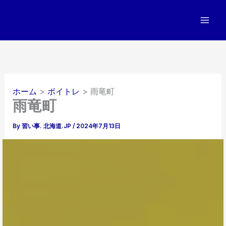
内
容
を
ス
キ
ッ
プ
ホーム
ボイトレ
雨竜町
雨竜町
By
習い事. 北海道.JP
/
2024年7月13日