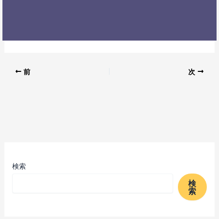
前
次
検索
検
索