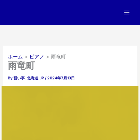
内
容
を
ス
キ
ッ
プ
ホーム
ピアノ
雨竜町
雨竜町
By
習い事. 北海道.JP
/
2024年7月13日