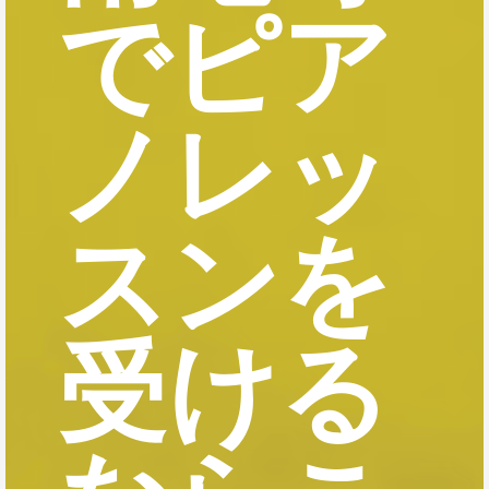
でピア
ノレッ
スンを
受ける