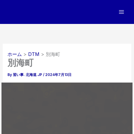
内
容
を
ス
キ
ッ
プ
ホーム
DTM
別海町
別海町
By
習い事. 北海道.JP
/
2024年7月13日