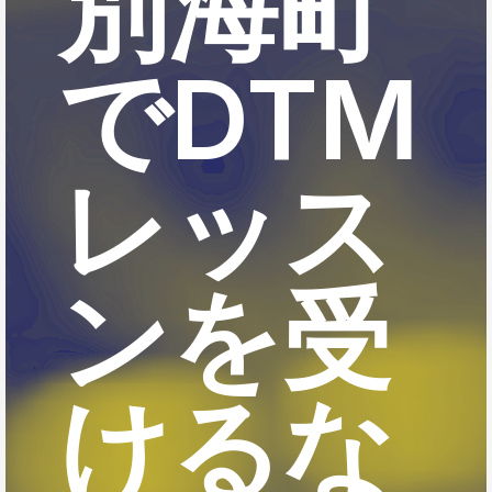
別海町
でDTM
レッス
ンを受
けるな