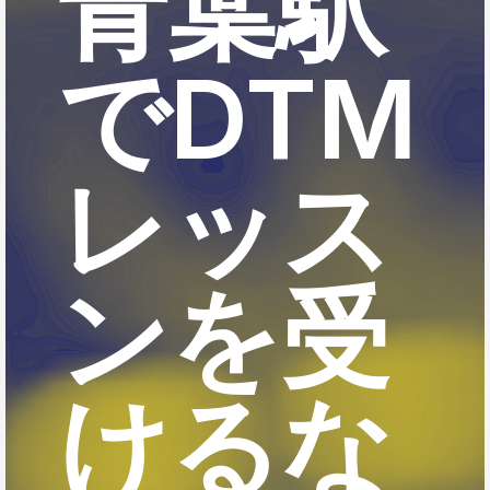
青葉駅
でDTM
レッス
ンを受
けるな