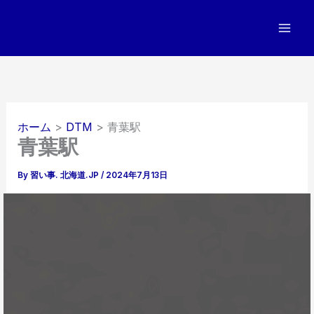
内
容
を
ス
キ
ッ
プ
ホーム
DTM
青葉駅
青葉駅
By
習い事. 北海道.JP
/
2024年7月13日