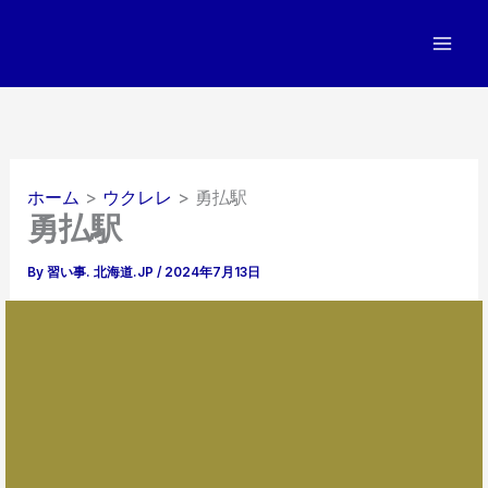
内
容
を
ス
キ
ッ
プ
ホーム
ウクレレ
勇払駅
勇払駅
By
習い事. 北海道.JP
/
2024年7月13日