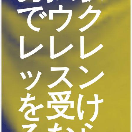
でウク
レレレ
ッスン
を受け