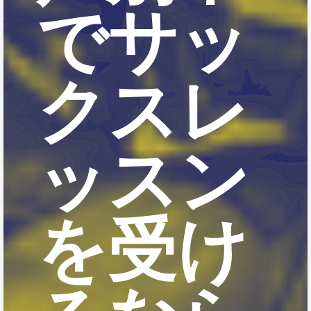
でサッ
クスレ
ッスン
を受け