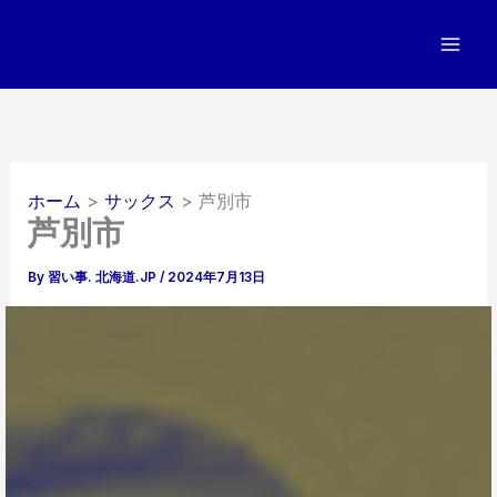
内
容
を
ス
キ
ッ
プ
ホーム
サックス
芦別市
芦別市
By
習い事. 北海道.JP
/
2024年7月13日