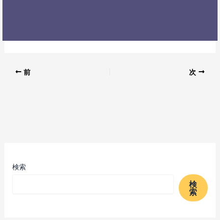
前
次
検索
検
索