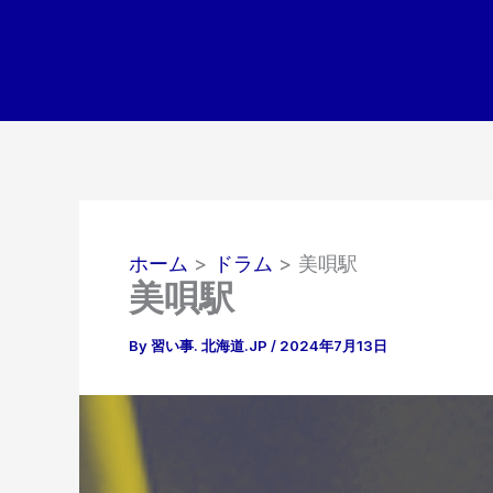
内
容
を
ス
キ
ッ
プ
ホーム
ドラム
美唄駅
美唄駅
By
習い事. 北海道.JP
/
2024年7月13日