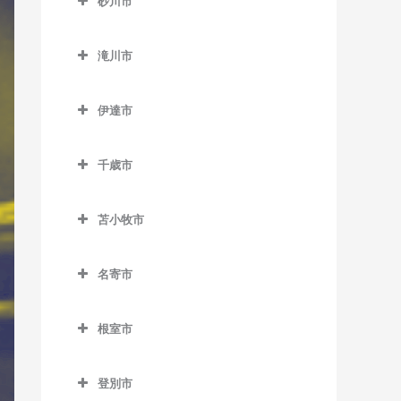
百合が原駅のドラム教室
砂川市
桑園駅のドラム教室
美園駅のドラム教室
新道東駅のドラム教室
士別駅のドラム教室
発寒南駅のドラム教室
真駒内駅のドラム教室
砂川市のドラム教室
狸小路停留場のドラム教室
南平岸駅のドラム教室
太平駅のドラム教室
多寄駅のドラム教室
滝川市
宮の沢駅のドラム教室
砂川駅のドラム教室
中央区役所前停留場のドラ
東区役所前駅のドラム教室
瑞穂駅のドラム教室
滝川市のドラム教室
豊沼駅のドラム教室
ム教室
伊達市
元町駅のドラム教室
江部乙駅のドラム教室
伊達市のドラム教室
中央図書館前停留場のドラ
滝川駅のドラム教室
ム教室
千歳市
有珠駅のドラム教室
東滝川駅のドラム教室
千歳市のドラム教室
電車事業所前停留場のドラ
北舟岡駅のドラム教室
苫小牧市
ム教室
長都駅のドラム教室
黄金駅のドラム教室
苫小牧市のドラム教室
苗穂駅のドラム教室
新千歳空港駅のドラム教室
名寄市
伊達紋別駅のドラム教室
青葉駅のドラム教室
中島公園駅のドラム教室
千歳駅のドラム教室
名寄市のドラム教室
長和駅のドラム教室
糸井駅のドラム教室
根室市
中島公園通停留場のドラム
南千歳駅のドラム教室
智恵文駅のドラム教室
稀府駅のドラム教室
植苗駅のドラム教室
根室市のドラム教室
教室
智北駅のドラム教室
登別市
苫小牧駅のドラム教室
厚床駅のドラム教室
西4丁目停留場のドラム教室