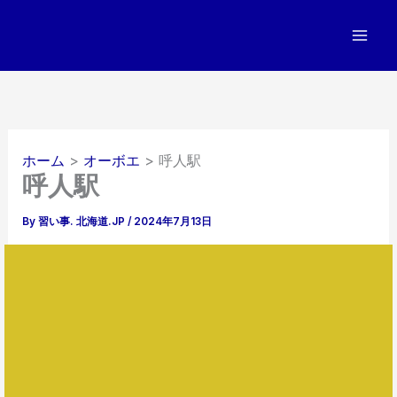
内
容
を
ス
キ
ッ
プ
ホーム
オーボエ
呼人駅
呼人駅
By
習い事. 北海道.JP
/
2024年7月13日