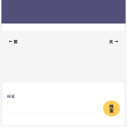
前
次
検索
検
索