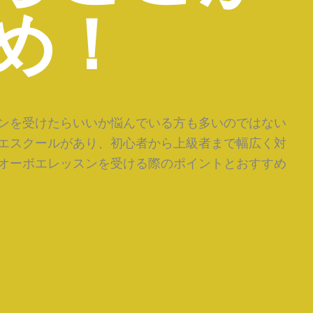
め！
ンを受けたらいいか悩んでいる方も多いのではない
エスクールがあり、初心者から上級者まで幅広く対
オーボエレッスンを受ける際のポイントとおすすめ