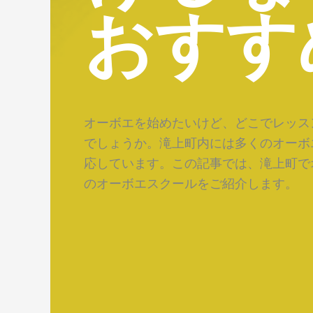
おすす
オーボエを始めたいけど、どこでレッス
でしょうか。滝上町内には多くのオーボ
応しています。この記事では、滝上町で
のオーボエスクールをご紹介します。