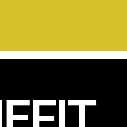
EFIT
.