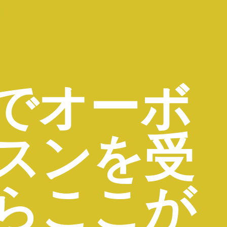
でオーボ
スンを受
らここが