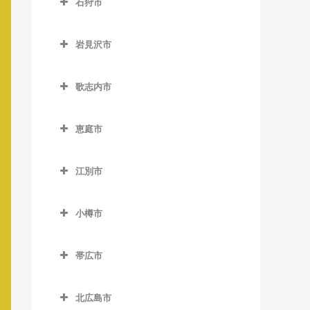
石狩市
北永山駅のオーボエ教室
網走駅のオーボエ教室
野花南駅のオーボエ教室
石狩市のオーボエ教室
桜岡駅のオーボエ教室
桂台駅のオーボエ教室
岩見沢市
新旭川駅のオーボエ教室
北浜駅のオーボエ教室
岩見沢市のオーボエ教室
歌志内市
近文駅のオーボエ教室
鱒浦駅のオーボエ教室
岩見沢駅のオーボエ教室
歌志内市のオーボエ教室
千代ヶ岡駅のオーボエ教室
藻琴駅のオーボエ教室
上幌向駅のオーボエ教室
恵庭市
永山駅のオーボエ教室
呼人駅のオーボエ教室
栗丘駅のオーボエ教室
恵庭市のオーボエ教室
江別市
西神楽駅のオーボエ教室
栗沢駅のオーボエ教室
恵庭駅のオーボエ教室
江別市のオーボエ教室
西御料駅のオーボエ教室
志文駅のオーボエ教室
サッポロビール庭園駅のオ
小樽市
江別駅のオーボエ教室
ーボエ教室
西聖和駅のオーボエ教室
幌向駅のオーボエ教室
小樽市のオーボエ教室
大麻駅のオーボエ教室
島松駅のオーボエ教室
帯広市
西瑞穂駅のオーボエ教室
朝里駅のオーボエ教室
高砂駅のオーボエ教室
帯広市のオーボエ教室
恵み野駅のオーボエ教室
東旭川駅のオーボエ教室
小樽駅のオーボエ教室
北広島市
豊幌駅のオーボエ教室
帯広駅のオーボエ教室