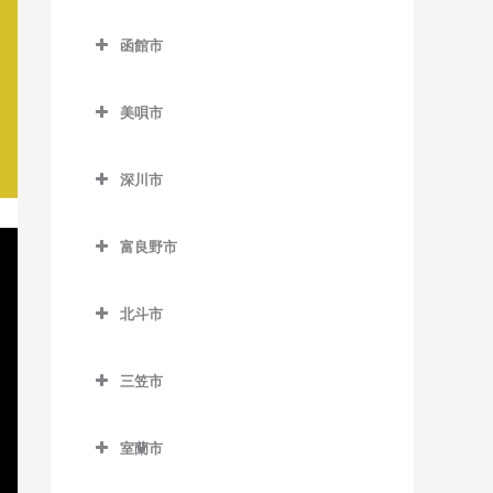
中島公園通停留場のオーボ
名寄駅のオーボエ教室
登別市のオーボエ教室
錦岡駅のオーボエ教室
落石駅のオーボエ教室
エ教室
函館市
名寄高校駅のオーボエ教室
富浦駅のオーボエ教室
沼ノ端駅のオーボエ教室
昆布盛駅のオーボエ教室
函館市のオーボエ教室
西4丁目停留場のオーボエ教
日進駅のオーボエ教室
登別駅のオーボエ教室
室
美唄市
勇払駅のオーボエ教室
西和田駅のオーボエ教室
青柳町停留場のオーボエ教
風連駅のオーボエ教室
幌別駅のオーボエ教室
美唄市のオーボエ教室
室
西8丁目停留場のオーボエ教
根室駅のオーボエ教室
深川市
室
光珠内駅のオーボエ教室
魚市場通停留場のオーボエ
東根室駅のオーボエ教室
深川市のオーボエ教室
教室
西11丁目駅のオーボエ教室
茶志内駅のオーボエ教室
富良野市
別当賀駅のオーボエ教室
納内駅のオーボエ教室
大町停留場のオーボエ教室
西15丁目停留場のオーボエ
美唄駅のオーボエ教室
富良野市のオーボエ教室
北一已駅のオーボエ教室
教室
柏木町停留場のオーボエ教
北斗市
峰延駅のオーボエ教室
渡島当別駅のオーボエ教室
室
深川駅のオーボエ教室
北斗市のオーボエ教室
西18丁目駅のオーボエ教室
学田駅のオーボエ教室
三笠市
桔梗駅のオーボエ教室
新函館北斗駅のオーボエ教
西28丁目駅のオーボエ教室
上磯駅のオーボエ教室
三笠市のオーボエ教室
室
競馬場前停留場のオーボエ
西線6条停留場のオーボエ教
室蘭市
清川口駅のオーボエ教室
教室
茂辺地駅のオーボエ教室
室
室蘭市のオーボエ教室