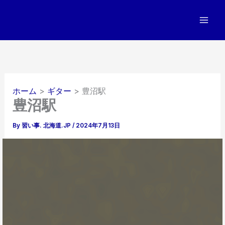
内
容
を
ス
キ
ッ
プ
ホーム
ギター
豊沼駅
豊沼駅
By
習い事. 北海道.JP
/
2024年7月13日