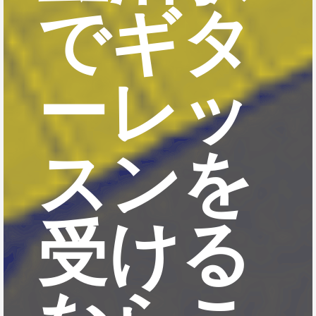
でギタ
ーレッ
スンを
受ける