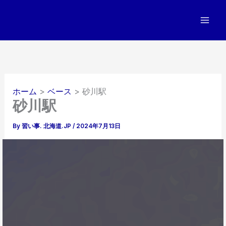
内
容
を
ス
キ
ッ
プ
ホーム
ベース
砂川駅
砂川駅
By
習い事. 北海道.JP
/
2024年7月13日