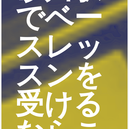
でベー
スレッ
スンを
受ける