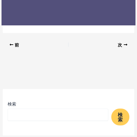
前
次
検索
検
索