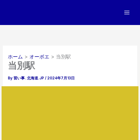
内
容
を
ス
キ
ッ
プ
ホーム
オーボエ
当別駅
当別駅
By
習い事. 北海道.JP
/
2024年7月13日