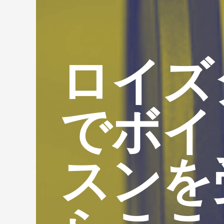
ロイズ
でボイ
スンを