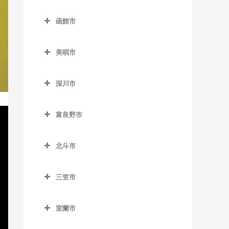
中島公園通停留場のボイト
名寄駅のボイトレ教室
登別市のボイトレ教室
錦岡駅のボイトレ教室
落石駅のボイトレ教室
レ教室
函館市
名寄高校駅のボイトレ教室
富浦駅のボイトレ教室
沼ノ端駅のボイトレ教室
昆布盛駅のボイトレ教室
函館市のボイトレ教室
西4丁目停留場のボイトレ教
日進駅のボイトレ教室
登別駅のボイトレ教室
室
美唄市
勇払駅のボイトレ教室
西和田駅のボイトレ教室
青柳町停留場のボイトレ教
風連駅のボイトレ教室
幌別駅のボイトレ教室
美唄市のボイトレ教室
室
西8丁目停留場のボイトレ教
根室駅のボイトレ教室
深川市
室
光珠内駅のボイトレ教室
魚市場通停留場のボイトレ
東根室駅のボイトレ教室
深川市のボイトレ教室
教室
西11丁目駅のボイトレ教室
茶志内駅のボイトレ教室
富良野市
別当賀駅のボイトレ教室
納内駅のボイトレ教室
大町停留場のボイトレ教室
西15丁目停留場のボイトレ
美唄駅のボイトレ教室
富良野市のボイトレ教室
北一已駅のボイトレ教室
教室
柏木町停留場のボイトレ教
北斗市
峰延駅のボイトレ教室
渡島当別駅のボイトレ教室
室
深川駅のボイトレ教室
北斗市のボイトレ教室
西18丁目駅のボイトレ教室
学田駅のボイトレ教室
三笠市
桔梗駅のボイトレ教室
新函館北斗駅のボイトレ教
西28丁目駅のボイトレ教室
上磯駅のボイトレ教室
三笠市のボイトレ教室
室
競馬場前停留場のボイトレ
西線6条停留場のボイトレ教
室蘭市
清川口駅のボイトレ教室
教室
茂辺地駅のボイトレ教室
室
室蘭市のボイトレ教室