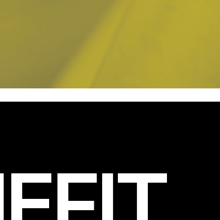
EFIT
.