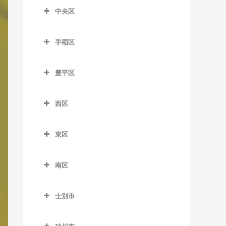
教室
森林公園駅のボイトレ教室
中央区
留辺蘂駅のボイトレ教室
菊水駅のボイトレ教室
麻生駅のボイトレ教室
ひばりが丘駅のボイトレ教
中央区のボイトレ教室
白石駅のボイトレ教室
室
北12条駅のボイトレ教室
手稲区
石山通停留場のボイトレ教
南郷7丁目駅のボイトレ教室
手稲区のボイトレ教室
室
北18条駅のボイトレ教室
豊平区
南郷13丁目駅のボイトレ教
稲積公園駅のボイトレ教室
大通駅のボイトレ教室
北24条駅のボイトレ教室
豊平区のボイトレ教室
室
稲穂駅のボイトレ教室
行啓通停留場のボイトレ教
北34条駅のボイトレ教室
西区
学園前駅のボイトレ教室
南郷18丁目駅のボイトレ教
室
手稲駅のボイトレ教室
西区のボイトレ教室
札幌駅のボイトレ教室
室
月寒中央駅のボイトレ教室
幌南小学校前停留場のボイ
東区
星置駅のボイトレ教室
琴似駅のボイトレ教室
篠路駅のボイトレ教室
東札幌駅のボイトレ教室
トレ教室
豊平公園駅のボイトレ教室
東区のボイトレ教室
ほしみ駅のボイトレ教室
二十四軒駅のボイトレ教室
新川駅のボイトレ教室
平和駅のボイトレ教室
南区
資生館小学校前停留場のボ
中の島駅のボイトレ教室
環状通東駅のボイトレ教室
八軒駅のボイトレ教室
南区のボイトレ教室
イトレ教室
新琴似駅のボイトレ教室
平岸駅のボイトレ教室
北13条東駅のボイトレ教室
士別市
発寒駅のボイトレ教室
自衛隊前駅のボイトレ教室
すすきの駅のボイトレ教室
拓北駅のボイトレ教室
福住駅のボイトレ教室
栄町駅のボイトレ教室
士別市のボイトレ教室
発寒中央駅のボイトレ教室
澄川駅のボイトレ教室
静修学園前停留場のボイト