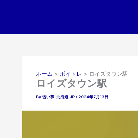
内
容
を
ス
キ
ッ
プ
ホーム
ボイトレ
ロイズタウン駅
ロイズタウン駅
By
習い事. 北海道.JP
/
2024年7月13日