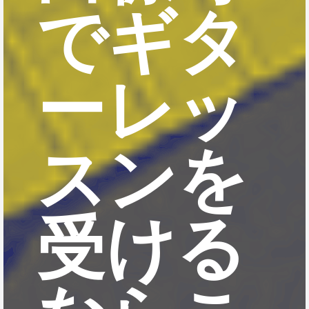
でギタ
ーレッ
スンを
受ける