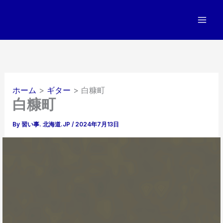
内
容
を
ス
キ
ッ
プ
ホーム
ギター
白糠町
白糠町
By
習い事. 北海道.JP
/
2024年7月13日