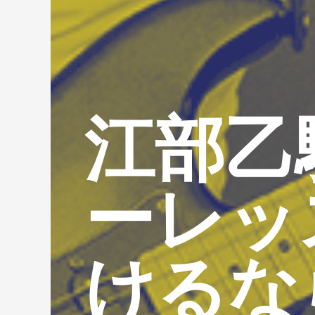
江部乙
ーレッ
けるな