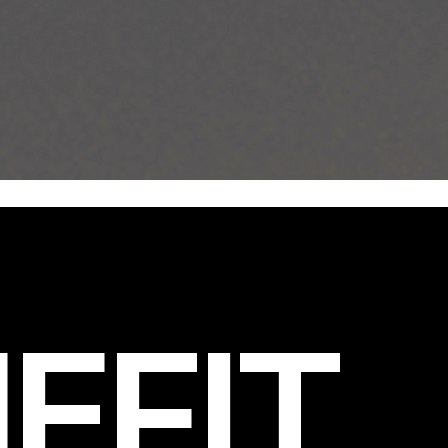
EFIT
.