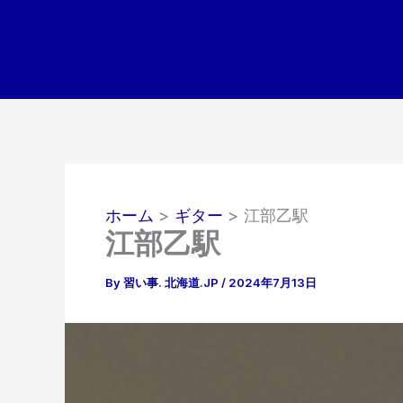
内
容
を
ス
キ
ッ
プ
ホーム
ギター
江部乙駅
江部乙駅
By
習い事. 北海道.JP
/
2024年7月13日