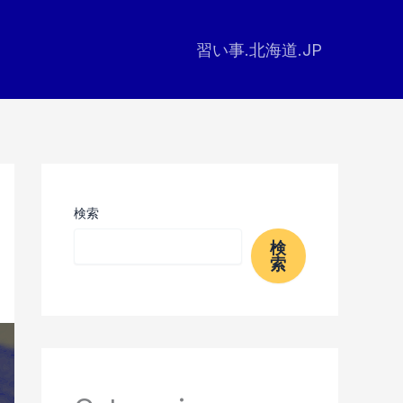
習い事.北海道.JP
検索
検
索