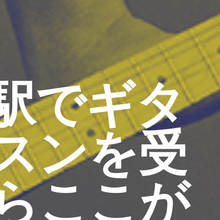
駅でギタ
スンを受
らここが