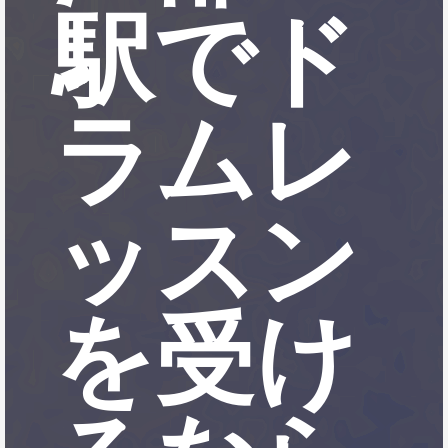
駅でド
ラムレ
ッスン
を受け