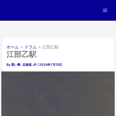
内
容
を
ス
キ
ッ
プ
ホーム
ドラム
江部乙駅
江部乙駅
By
習い事. 北海道.JP
/
2024年7月13日