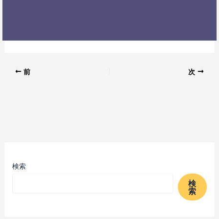
前
次
検索
検
索