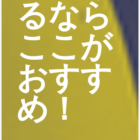
るなら
ここが
おすす
め！