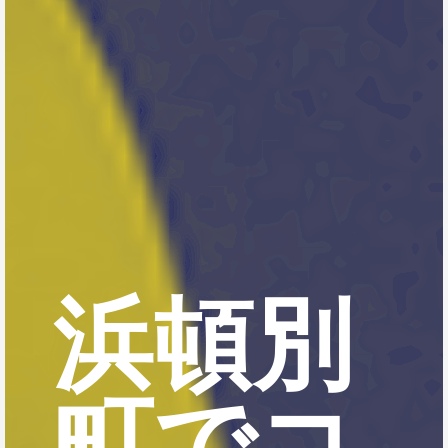
浜頓別
町でコ