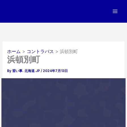
内
容
を
ス
キ
ッ
プ
ホーム
コントラバス
浜頓別町
浜頓別町
By
習い事. 北海道.JP
/
2024年7月13日