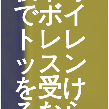
でボイ
トレレ
ッスン
を受け