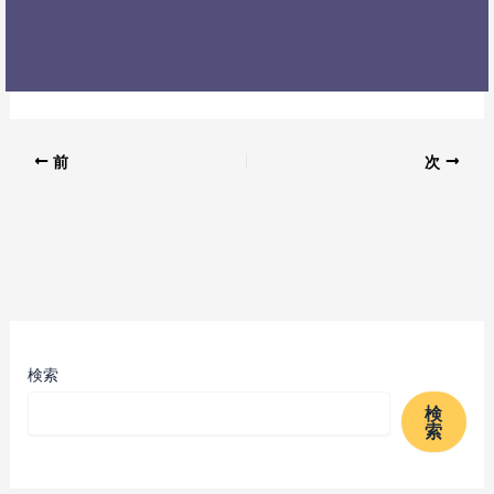
前
次
検索
検
索