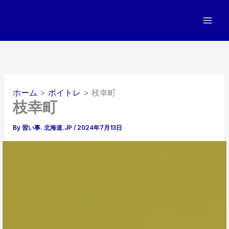
内
容
を
ス
キ
ッ
プ
ホーム
ボイトレ
枝幸町
枝幸町
By
習い事. 北海道.JP
/
2024年7月13日