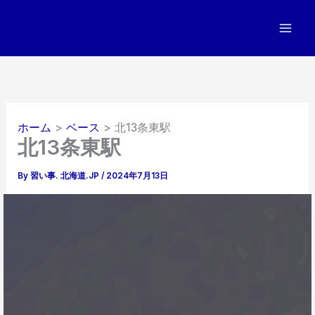
内
容
を
ス
キ
ッ
プ
ホーム
ベース
北13条東駅
北13条東駅
By
習い事. 北海道.JP
/
2024年7月13日