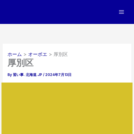
内
容
を
ス
キ
ッ
プ
ホーム
オーボエ
厚別区
厚別区
By
習い事. 北海道.JP
/
2024年7月13日