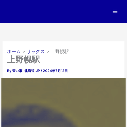
内
容
を
ス
キ
ッ
プ
ホーム
サックス
上野幌駅
上野幌駅
By
習い事. 北海道.JP
/
2024年7月13日