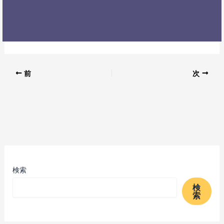
前
次
検索
検
索