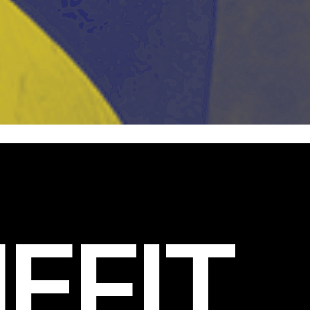
EFIT
.