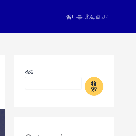
習い事.北海道.JP
検索
検
索