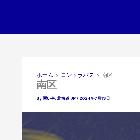
内
容
を
ス
キ
ッ
プ
ホーム
コントラバス
南区
南区
By
習い事. 北海道.JP
/
2024年7月13日