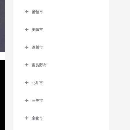
稀府駅のコントラバス教室
登別市のコントラバス教室
苫小牧駅のコントラバス教
教室
落石駅のコントラバス教室
名寄駅のコントラバス教室
室
函館市
富浦駅のコントラバス教室
中島公園通停留場のコント
昆布盛駅のコントラバス教
函館市のコントラバス教室
名寄高校駅のコントラバス
錦岡駅のコントラバス教室
ラバス教室
登別駅のコントラバス教室
室
教室
美唄市
青柳町停留場のコントラバ
沼ノ端駅のコントラバス教
西4丁目停留場のコントラバ
幌別駅のコントラバス教室
美唄市のコントラバス教室
西和田駅のコントラバス教
ス教室
日進駅のコントラバス教室
室
ス教室
室
深川市
光珠内駅のコントラバス教
魚市場通停留場のコントラ
風連駅のコントラバス教室
勇払駅のコントラバス教室
深川市のコントラバス教室
西8丁目停留場のコントラバ
室
根室駅のコントラバス教室
バス教室
ス教室
富良野市
納内駅のコントラバス教室
茶志内駅のコントラバス教
東根室駅のコントラバス教
大町停留場のコントラバス
富良野市のコントラバス教
西11丁目駅のコントラバス教
室
室
教室
北一已駅のコントラバス教
室
北斗市
室
室
美唄駅のコントラバス教室
別当賀駅のコントラバス教
柏木町停留場のコントラバ
北斗市のコントラバス教室
渡島当別駅のコントラバス
西15丁目停留場のコントラ
室
ス教室
深川駅のコントラバス教室
峰延駅のコントラバス教室
三笠市
教室
新函館北斗駅のコントラバ
バス教室
三笠市のコントラバス教室
桔梗駅のコントラバス教室
ス教室
学田駅のコントラバス教室
西18丁目駅のコントラバス
室蘭市
競馬場前停留場のコントラ
茂辺地駅のコントラバス教
教室
上磯駅のコントラバス教室
室蘭市のコントラバス教室