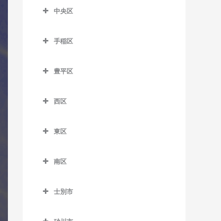
バス教室
東釧路駅のコントラバス教
新札幌駅のコントラバス教
中央区
緋牛内駅のコントラバス教
菊水駅のコントラバス教室
室
麻生駅のコントラバス教室
室
中央区のコントラバス教室
室
白石駅のコントラバス教室
武佐駅のコントラバス教室
北12条駅のコントラバス教
手稲区
森林公園駅のコントラバス
石山通停留場のコントラバ
東相内駅のコントラバス教
室
南郷7丁目駅のコントラバス
手稲区のコントラバス教室
教室
ス教室
室
教室
豊平区
北18条駅のコントラバス教
稲積公園駅のコントラバス
ひばりが丘駅のコントラバ
大通駅のコントラバス教室
留辺蘂駅のコントラバス教
豊平区のコントラバス教室
室
南郷13丁目駅のコントラバ
教室
ス教室
室
行啓通停留場のコントラバ
ス教室
西区
学園前駅のコントラバス教
北24条駅のコントラバス教
稲穂駅のコントラバス教室
ス教室
西区のコントラバス教室
室
室
南郷18丁目駅のコントラバ
手稲駅のコントラバス教室
幌南小学校前停留場のコン
東区
ス教室
琴似駅のコントラバス教室
月寒中央駅のコントラバス
北34条駅のコントラバス教
トラバス教室
東区のコントラバス教室
星置駅のコントラバス教室
教室
室
東札幌駅のコントラバス教
二十四軒駅のコントラバス
南区
資生館小学校前停留場のコ
環状通東駅のコントラバス
室
ほしみ駅のコントラバス教
教室
豊平公園駅のコントラバス
札幌駅のコントラバス教室
南区のコントラバス教室
ントラバス教室
教室
室
教室
平和駅のコントラバス教室
八軒駅のコントラバス教室
士別市
篠路駅のコントラバス教室
自衛隊前駅のコントラバス
すすきの駅のコントラバス
北13条東駅のコントラバス
中の島駅のコントラバス教
士別市のコントラバス教室
発寒駅のコントラバス教室
教室
教室
教室
新川駅のコントラバス教室
室