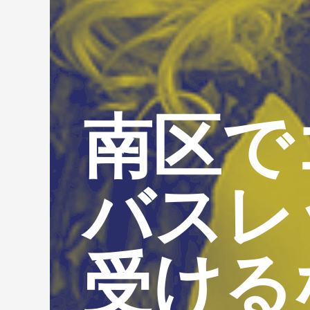
南区で
バスレ
受ける