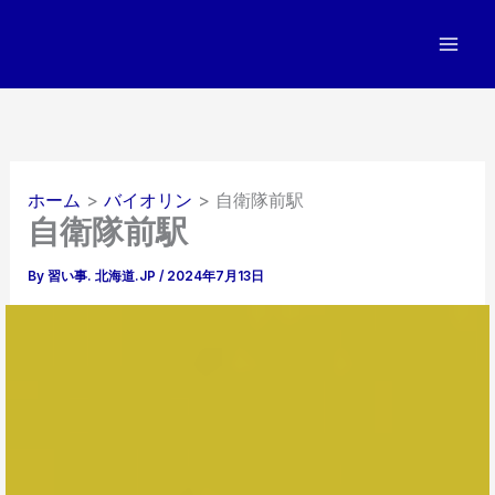
内
容
を
ス
キ
ッ
プ
ホーム
バイオリン
自衛隊前駅
自衛隊前駅
By
習い事. 北海道.JP
/
2024年7月13日