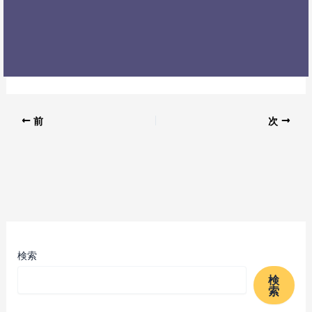
前
次
検索
検
索