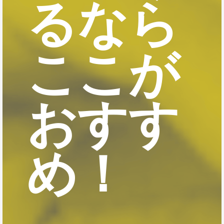
るなら
ここが
おすす
め！