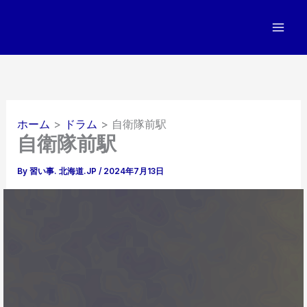
内
容
を
ス
キ
ッ
プ
ホーム
ドラム
自衛隊前駅
自衛隊前駅
By
習い事. 北海道.JP
/
2024年7月13日