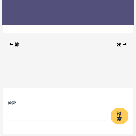
前
次
検索
検
索