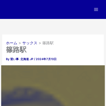
内
容
を
ス
キ
ッ
プ
ホーム
サックス
篠路駅
篠路駅
By
習い事. 北海道.JP
/
2024年7月13日