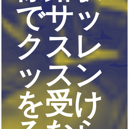
でサッ
クスレ
ッスン
を受け