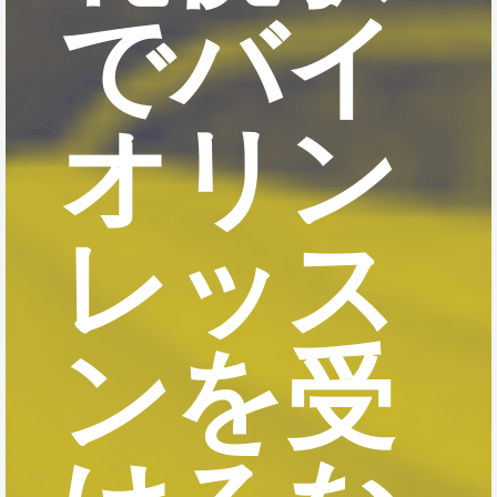
でバイ
オリン
レッス
ンを受