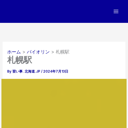
内
容
を
ス
キ
ッ
プ
ホーム
バイオリン
札幌駅
札幌駅
By
習い事. 北海道.JP
/
2024年7月13日