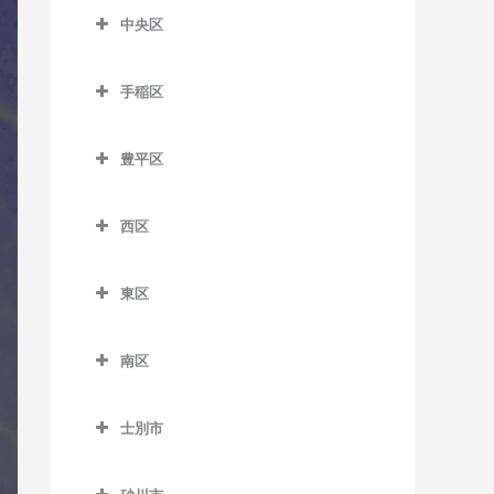
バス教室
東釧路駅のコントラバス教
新札幌駅のコントラバス教
中央区
緋牛内駅のコントラバス教
菊水駅のコントラバス教室
室
麻生駅のコントラバス教室
室
中央区のコントラバス教室
室
白石駅のコントラバス教室
武佐駅のコントラバス教室
北12条駅のコントラバス教
手稲区
森林公園駅のコントラバス
石山通停留場のコントラバ
東相内駅のコントラバス教
室
南郷7丁目駅のコントラバス
手稲区のコントラバス教室
教室
ス教室
室
教室
豊平区
北18条駅のコントラバス教
稲積公園駅のコントラバス
ひばりが丘駅のコントラバ
大通駅のコントラバス教室
留辺蘂駅のコントラバス教
豊平区のコントラバス教室
室
南郷13丁目駅のコントラバ
教室
ス教室
室
行啓通停留場のコントラバ
ス教室
西区
学園前駅のコントラバス教
北24条駅のコントラバス教
稲穂駅のコントラバス教室
ス教室
西区のコントラバス教室
室
室
南郷18丁目駅のコントラバ
手稲駅のコントラバス教室
幌南小学校前停留場のコン
東区
ス教室
琴似駅のコントラバス教室
月寒中央駅のコントラバス
北34条駅のコントラバス教
トラバス教室
東区のコントラバス教室
星置駅のコントラバス教室
教室
室
東札幌駅のコントラバス教
二十四軒駅のコントラバス
南区
資生館小学校前停留場のコ
環状通東駅のコントラバス
室
ほしみ駅のコントラバス教
教室
豊平公園駅のコントラバス
札幌駅のコントラバス教室
南区のコントラバス教室
ントラバス教室
教室
室
教室
平和駅のコントラバス教室
八軒駅のコントラバス教室
士別市
篠路駅のコントラバス教室
自衛隊前駅のコントラバス
すすきの駅のコントラバス
北13条東駅のコントラバス
中の島駅のコントラバス教
士別市のコントラバス教室
発寒駅のコントラバス教室
教室
教室
教室
新川駅のコントラバス教室
室