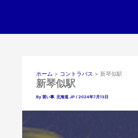
内
容
を
ス
キ
ッ
プ
ホーム
コントラバス
新琴似駅
新琴似駅
By
習い事. 北海道.JP
/
2024年7月13日