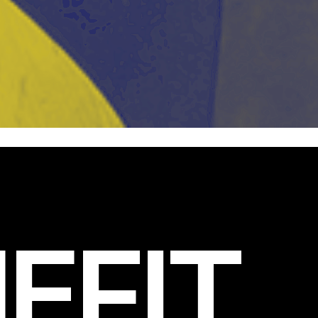
EFIT
.