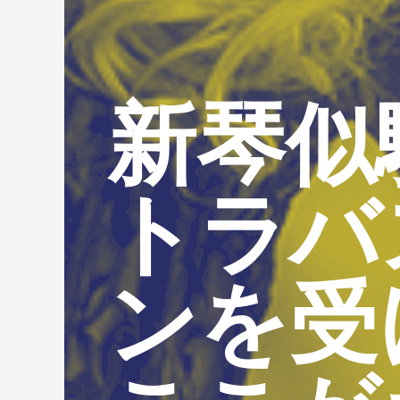
新琴似
トラバ
ンを受