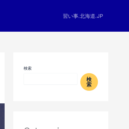
習い事.北海道.JP
検索
検
索