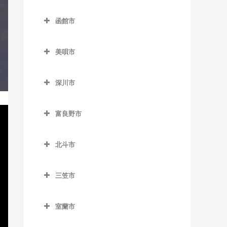
稀府駅のコントラバス教室
登別市のコントラバス教室
苫小牧駅のコントラバス教
教室
落石駅のコントラバス教室
名寄駅のコントラバス教室
室
函館市
富浦駅のコントラバス教室
中島公園通停留場のコント
昆布盛駅のコントラバス教
函館市のコントラバス教室
名寄高校駅のコントラバス
錦岡駅のコントラバス教室
ラバス教室
登別駅のコントラバス教室
室
教室
美唄市
青柳町停留場のコントラバ
沼ノ端駅のコントラバス教
西4丁目停留場のコントラバ
幌別駅のコントラバス教室
美唄市のコントラバス教室
西和田駅のコントラバス教
ス教室
日進駅のコントラバス教室
室
ス教室
室
深川市
光珠内駅のコントラバス教
魚市場通停留場のコントラ
風連駅のコントラバス教室
勇払駅のコントラバス教室
深川市のコントラバス教室
西8丁目停留場のコントラバ
室
根室駅のコントラバス教室
バス教室
ス教室
富良野市
納内駅のコントラバス教室
茶志内駅のコントラバス教
東根室駅のコントラバス教
大町停留場のコントラバス
富良野市のコントラバス教
西11丁目駅のコントラバス教
室
室
教室
北一已駅のコントラバス教
室
北斗市
室
室
美唄駅のコントラバス教室
別当賀駅のコントラバス教
柏木町停留場のコントラバ
北斗市のコントラバス教室
渡島当別駅のコントラバス
西15丁目停留場のコントラ
室
ス教室
深川駅のコントラバス教室
峰延駅のコントラバス教室
三笠市
教室
新函館北斗駅のコントラバ
バス教室
三笠市のコントラバス教室
桔梗駅のコントラバス教室
ス教室
学田駅のコントラバス教室
西18丁目駅のコントラバス
室蘭市
競馬場前停留場のコントラ
茂辺地駅のコントラバス教
教室
上磯駅のコントラバス教室
室蘭市のコントラバス教室