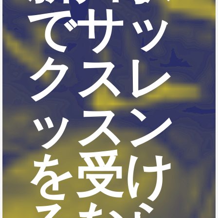
でサッ
クスレ
ッスン
を受け