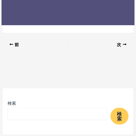
前
次
検索
検
索