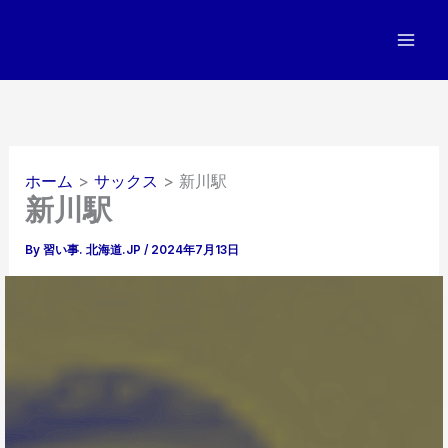
内
容
を
ス
キ
ッ
プ
ホーム
サックス
新川駅
新川駅
By
習い事. 北海道.JP
/
2024年7月13日