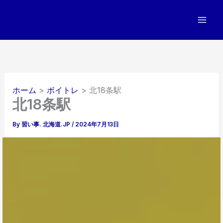
内
容
を
ス
キ
ッ
プ
ホーム
ボイトレ
北18条駅
北18条駅
By
習い事. 北海道.JP
/
2024年7月13日