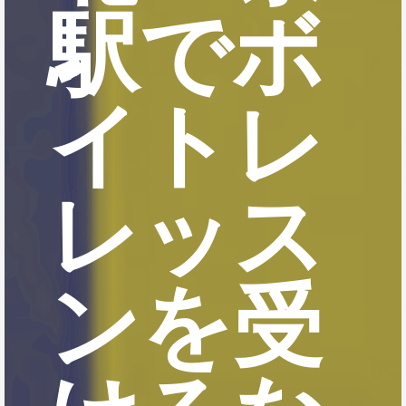
駅でボ
イトレ
レッス
ンを受