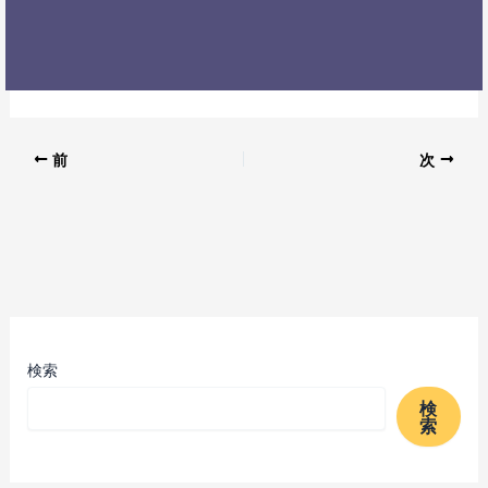
前
次
検索
検
索