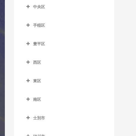
バス教室
東釧路駅のコントラバス教
新札幌駅のコントラバス教
中央区
緋牛内駅のコントラバス教
菊水駅のコントラバス教室
室
麻生駅のコントラバス教室
室
中央区のコントラバス教室
室
白石駅のコントラバス教室
武佐駅のコントラバス教室
北12条駅のコントラバス教
手稲区
森林公園駅のコントラバス
石山通停留場のコントラバ
東相内駅のコントラバス教
室
南郷7丁目駅のコントラバス
手稲区のコントラバス教室
教室
ス教室
室
教室
豊平区
北18条駅のコントラバス教
稲積公園駅のコントラバス
ひばりが丘駅のコントラバ
大通駅のコントラバス教室
留辺蘂駅のコントラバス教
豊平区のコントラバス教室
室
南郷13丁目駅のコントラバ
教室
ス教室
室
行啓通停留場のコントラバ
ス教室
西区
学園前駅のコントラバス教
北24条駅のコントラバス教
稲穂駅のコントラバス教室
ス教室
西区のコントラバス教室
室
室
南郷18丁目駅のコントラバ
手稲駅のコントラバス教室
幌南小学校前停留場のコン
東区
ス教室
琴似駅のコントラバス教室
月寒中央駅のコントラバス
北34条駅のコントラバス教
トラバス教室
東区のコントラバス教室
星置駅のコントラバス教室
教室
室
東札幌駅のコントラバス教
二十四軒駅のコントラバス
南区
資生館小学校前停留場のコ
環状通東駅のコントラバス
室
ほしみ駅のコントラバス教
教室
豊平公園駅のコントラバス
札幌駅のコントラバス教室
南区のコントラバス教室
ントラバス教室
教室
室
教室
平和駅のコントラバス教室
八軒駅のコントラバス教室
士別市
篠路駅のコントラバス教室
自衛隊前駅のコントラバス
すすきの駅のコントラバス
北13条東駅のコントラバス
中の島駅のコントラバス教
士別市のコントラバス教室
発寒駅のコントラバス教室
教室
教室
教室
新川駅のコントラバス教室
室