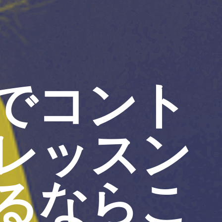
でコント
レッスン
るならこ