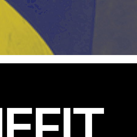
EFIT
.