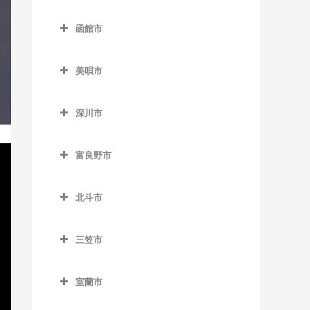
稀府駅のコントラバス教室
登別市のコントラバス教室
苫小牧駅のコントラバス教
教室
落石駅のコントラバス教室
名寄駅のコントラバス教室
室
函館市
富浦駅のコントラバス教室
中島公園通停留場のコント
昆布盛駅のコントラバス教
函館市のコントラバス教室
名寄高校駅のコントラバス
錦岡駅のコントラバス教室
ラバス教室
登別駅のコントラバス教室
室
教室
美唄市
青柳町停留場のコントラバ
沼ノ端駅のコントラバス教
西4丁目停留場のコントラバ
幌別駅のコントラバス教室
美唄市のコントラバス教室
西和田駅のコントラバス教
ス教室
日進駅のコントラバス教室
室
ス教室
室
深川市
光珠内駅のコントラバス教
魚市場通停留場のコントラ
風連駅のコントラバス教室
勇払駅のコントラバス教室
深川市のコントラバス教室
西8丁目停留場のコントラバ
室
根室駅のコントラバス教室
バス教室
ス教室
富良野市
納内駅のコントラバス教室
茶志内駅のコントラバス教
東根室駅のコントラバス教
大町停留場のコントラバス
富良野市のコントラバス教
西11丁目駅のコントラバス教
室
室
教室
北一已駅のコントラバス教
室
北斗市
室
室
美唄駅のコントラバス教室
別当賀駅のコントラバス教
柏木町停留場のコントラバ
北斗市のコントラバス教室
渡島当別駅のコントラバス
西15丁目停留場のコントラ
室
ス教室
深川駅のコントラバス教室
峰延駅のコントラバス教室
三笠市
教室
新函館北斗駅のコントラバ
バス教室
三笠市のコントラバス教室
桔梗駅のコントラバス教室
ス教室
学田駅のコントラバス教室
西18丁目駅のコントラバス
室蘭市
競馬場前停留場のコントラ
茂辺地駅のコントラバス教
教室
上磯駅のコントラバス教室
室蘭市のコントラバス教室