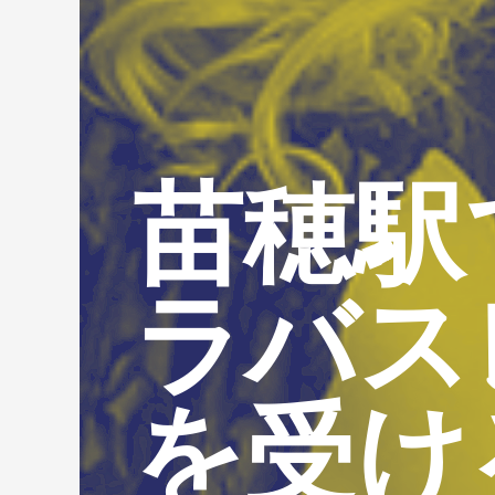
苗穂駅
ラバス
を受け