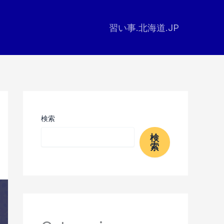
習い事.北海道.JP
検索
検
索