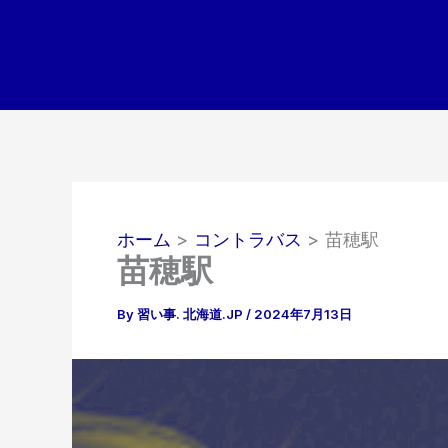
内
容
を
ス
キ
ッ
プ
ホーム
コントラバス
苗穂駅
苗穂駅
By
習い事. 北海道.JP
/
2024年7月13日