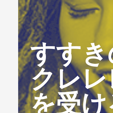
すすき
クレレ
を受け