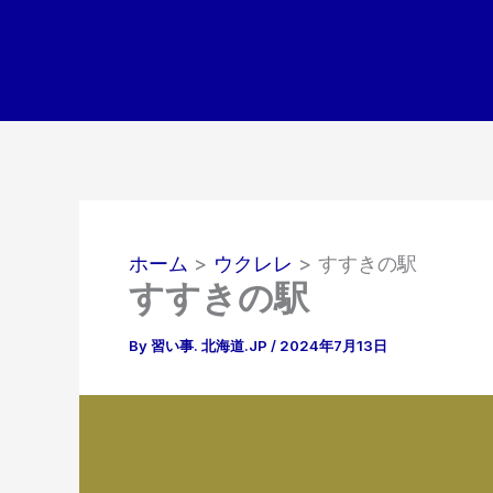
内
容
を
ス
キ
ッ
プ
ホーム
ウクレレ
すすきの駅
すすきの駅
By
習い事. 北海道.JP
/
2024年7月13日