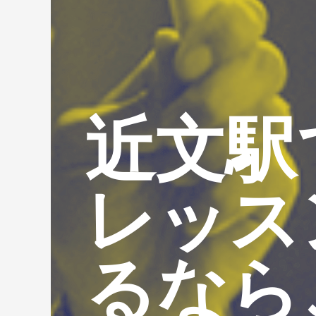
近文駅
レッス
るなら