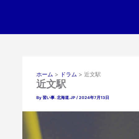
内
容
を
ス
キ
ッ
プ
ホーム
ドラム
近文駅
近文駅
By
習い事. 北海道.JP
/
2024年7月13日