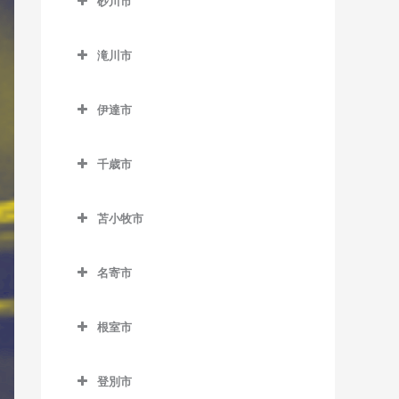
百合が原駅のドラム教室
砂川市
桑園駅のドラム教室
美園駅のドラム教室
新道東駅のドラム教室
士別駅のドラム教室
発寒南駅のドラム教室
真駒内駅のドラム教室
砂川市のドラム教室
狸小路停留場のドラム教室
南平岸駅のドラム教室
太平駅のドラム教室
多寄駅のドラム教室
滝川市
宮の沢駅のドラム教室
砂川駅のドラム教室
中央区役所前停留場のドラ
東区役所前駅のドラム教室
瑞穂駅のドラム教室
滝川市のドラム教室
豊沼駅のドラム教室
ム教室
伊達市
元町駅のドラム教室
江部乙駅のドラム教室
伊達市のドラム教室
中央図書館前停留場のドラ
滝川駅のドラム教室
ム教室
千歳市
有珠駅のドラム教室
東滝川駅のドラム教室
千歳市のドラム教室
電車事業所前停留場のドラ
北舟岡駅のドラム教室
苫小牧市
ム教室
長都駅のドラム教室
黄金駅のドラム教室
苫小牧市のドラム教室
苗穂駅のドラム教室
新千歳空港駅のドラム教室
名寄市
伊達紋別駅のドラム教室
青葉駅のドラム教室
中島公園駅のドラム教室
千歳駅のドラム教室
名寄市のドラム教室
長和駅のドラム教室
糸井駅のドラム教室
根室市
中島公園通停留場のドラム
南千歳駅のドラム教室
智恵文駅のドラム教室
稀府駅のドラム教室
植苗駅のドラム教室
根室市のドラム教室
教室
智北駅のドラム教室
登別市
苫小牧駅のドラム教室
厚床駅のドラム教室
西4丁目停留場のドラム教室