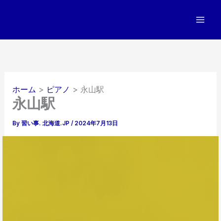
内
容
を
ス
キ
ッ
プ
ホーム
ピアノ
永山駅
永山駅
By
習い事. 北海道.JP
/
2024年7月13日