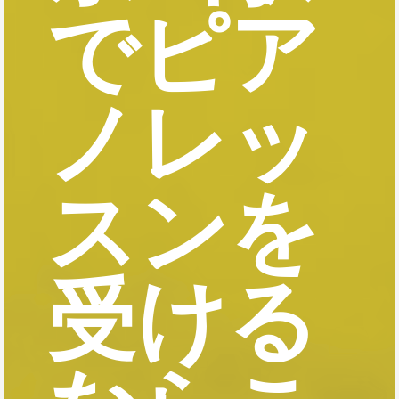
でピア
ノレッ
スンを
受ける