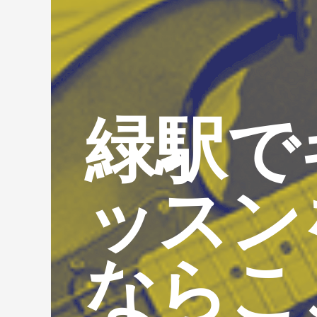
緑駅で
ッスン
ならこ