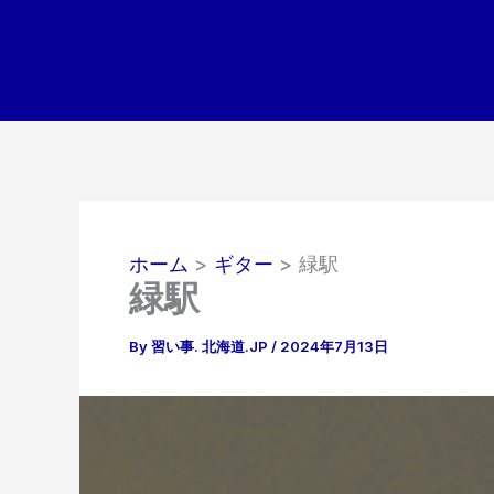
内
容
を
ス
キ
ッ
プ
ホーム
ギター
緑駅
緑駅
By
習い事. 北海道.JP
/
2024年7月13日