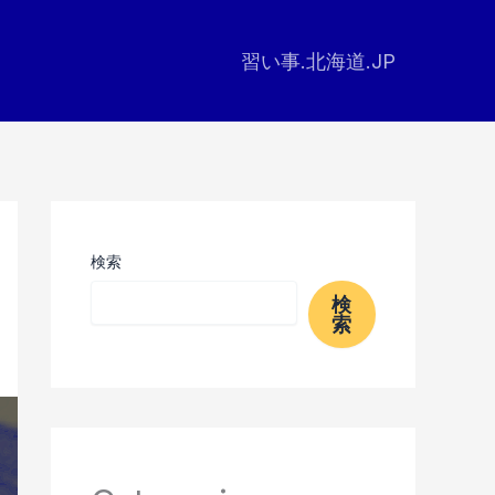
習い事.北海道.JP
検索
検
索