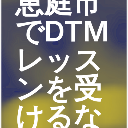
恵庭市
でDTM
レッス
ンを受
けるな