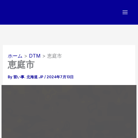
内
容
を
ス
キ
ッ
プ
ホーム
DTM
恵庭市
恵庭市
By
習い事. 北海道.JP
/
2024年7月13日