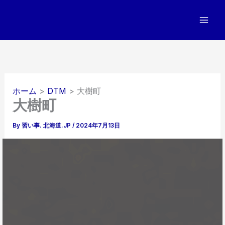
内
容
を
ス
キ
ッ
プ
ホーム
DTM
大樹町
大樹町
By
習い事. 北海道.JP
/
2024年7月13日