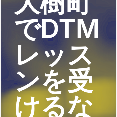
大樹町
でDTM
レッス
ンを受
けるな