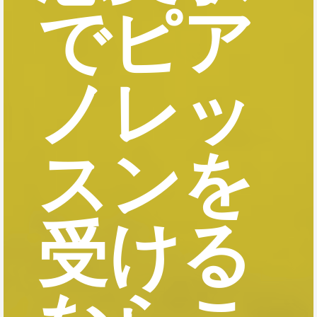
でピア
ノレッ
スンを
受ける