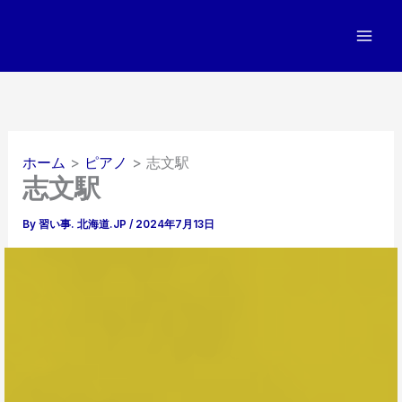
内
容
を
ス
キ
ッ
プ
ホーム
ピアノ
志文駅
志文駅
By
習い事. 北海道.JP
/
2024年7月13日