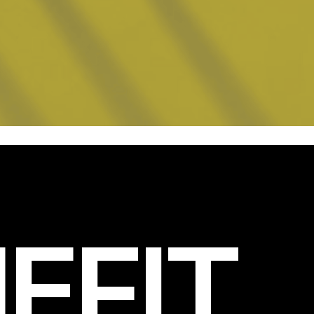
EFIT
.