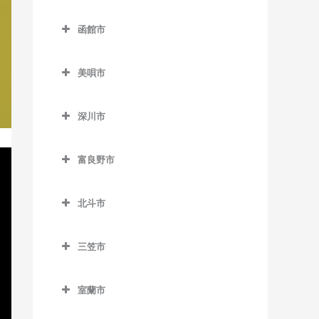
名寄駅の作曲教室
登別市の作曲教室
錦岡駅の作曲教室
落石駅の作曲教室
西8丁目停留場の作曲教室
函館市
名寄高校駅の作曲教室
富浦駅の作曲教室
沼ノ端駅の作曲教室
昆布盛駅の作曲教室
函館市の作曲教室
西11丁目駅の作曲教室
日進駅の作曲教室
登別駅の作曲教室
美唄市
勇払駅の作曲教室
西和田駅の作曲教室
青柳町停留場の作曲教室
西15丁目停留場の作曲教室
風連駅の作曲教室
幌別駅の作曲教室
美唄市の作曲教室
根室駅の作曲教室
魚市場通停留場の作曲教室
西18丁目駅の作曲教室
深川市
光珠内駅の作曲教室
東根室駅の作曲教室
大町停留場の作曲教室
深川市の作曲教室
西28丁目駅の作曲教室
茶志内駅の作曲教室
富良野市
別当賀駅の作曲教室
柏木町停留場の作曲教室
納内駅の作曲教室
西線6条停留場の作曲教室
美唄駅の作曲教室
富良野市の作曲教室
桔梗駅の作曲教室
北一已駅の作曲教室
西線11条停留場の作曲教室
北斗市
峰延駅の作曲教室
渡島当別駅の作曲教室
競馬場前停留場の作曲教室
深川駅の作曲教室
北斗市の作曲教室
西線14条停留場の作曲教室
学田駅の作曲教室
三笠市
駒場車庫前停留場の作曲教
新函館北斗駅の作曲教室
西線16条停留場の作曲教室
上磯駅の作曲教室
三笠市の作曲教室
室
茂辺地駅の作曲教室
西線9条旭山公園通停留場の
室蘭市
清川口駅の作曲教室
五稜郭駅の作曲教室
作曲教室
室蘭市の作曲教室