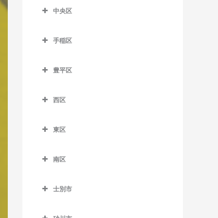
森林公園駅の作曲教室
麻生駅の作曲教室
中央区
留辺蘂駅の作曲教室
菊水駅の作曲教室
ひばりが丘駅の作曲教室
中央区の作曲教室
北12条駅の作曲教室
白石駅の作曲教室
手稲区
石山通停留場の作曲教室
北18条駅の作曲教室
南郷7丁目駅の作曲教室
手稲区の作曲教室
大通駅の作曲教室
北24条駅の作曲教室
豊平区
南郷13丁目駅の作曲教室
稲積公園駅の作曲教室
行啓通停留場の作曲教室
豊平区の作曲教室
北34条駅の作曲教室
南郷18丁目駅の作曲教室
稲穂駅の作曲教室
西区
幌南小学校前停留場の作曲
学園前駅の作曲教室
札幌駅の作曲教室
東札幌駅の作曲教室
手稲駅の作曲教室
西区の作曲教室
教室
月寒中央駅の作曲教室
篠路駅の作曲教室
東区
平和駅の作曲教室
星置駅の作曲教室
琴似駅の作曲教室
資生館小学校前停留場の作
豊平公園駅の作曲教室
東区の作曲教室
新川駅の作曲教室
曲教室
ほしみ駅の作曲教室
二十四軒駅の作曲教室
南区
中の島駅の作曲教室
環状通東駅の作曲教室
新琴似駅の作曲教室
すすきの駅の作曲教室
八軒駅の作曲教室
南区の作曲教室
平岸駅の作曲教室
北13条東駅の作曲教室
拓北駅の作曲教室
静修学園前停留場の作曲教
士別市
発寒駅の作曲教室
自衛隊前駅の作曲教室
室
福住駅の作曲教室
栄町駅の作曲教室
士別市の作曲教室
百合が原駅の作曲教室
発寒中央駅の作曲教室
澄川駅の作曲教室