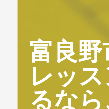
富良野
レッス
るなら