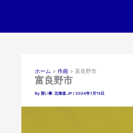
内
容
を
ス
キ
ッ
プ
ホーム
作曲
富良野市
富良野市
By
習い事. 北海道.JP
/
2024年7月13日