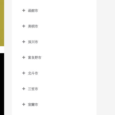
名寄駅の作曲教室
登別市の作曲教室
錦岡駅の作曲教室
落石駅の作曲教室
西8丁目停留場の作曲教室
函館市
名寄高校駅の作曲教室
富浦駅の作曲教室
沼ノ端駅の作曲教室
昆布盛駅の作曲教室
函館市の作曲教室
西11丁目駅の作曲教室
日進駅の作曲教室
登別駅の作曲教室
美唄市
勇払駅の作曲教室
西和田駅の作曲教室
青柳町停留場の作曲教室
西15丁目停留場の作曲教室
風連駅の作曲教室
幌別駅の作曲教室
美唄市の作曲教室
根室駅の作曲教室
魚市場通停留場の作曲教室
西18丁目駅の作曲教室
深川市
光珠内駅の作曲教室
東根室駅の作曲教室
大町停留場の作曲教室
深川市の作曲教室
西28丁目駅の作曲教室
茶志内駅の作曲教室
富良野市
別当賀駅の作曲教室
柏木町停留場の作曲教室
納内駅の作曲教室
西線6条停留場の作曲教室
美唄駅の作曲教室
富良野市の作曲教室
桔梗駅の作曲教室
北一已駅の作曲教室
西線11条停留場の作曲教室
北斗市
峰延駅の作曲教室
渡島当別駅の作曲教室
競馬場前停留場の作曲教室
深川駅の作曲教室
北斗市の作曲教室
西線14条停留場の作曲教室
学田駅の作曲教室
三笠市
駒場車庫前停留場の作曲教
新函館北斗駅の作曲教室
西線16条停留場の作曲教室
上磯駅の作曲教室
三笠市の作曲教室
室
茂辺地駅の作曲教室
西線9条旭山公園通停留場の
室蘭市
清川口駅の作曲教室
五稜郭駅の作曲教室
作曲教室
室蘭市の作曲教室