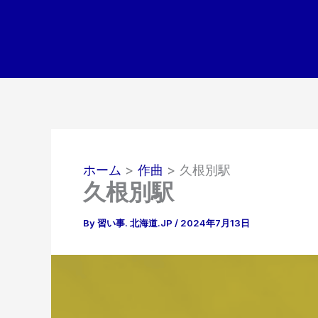
内
容
を
ス
キ
ッ
プ
ホーム
作曲
久根別駅
久根別駅
By
習い事. 北海道.JP
/
2024年7月13日