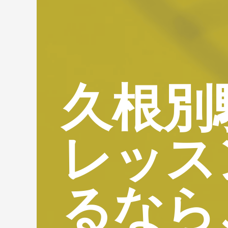
久根別
レッス
るなら