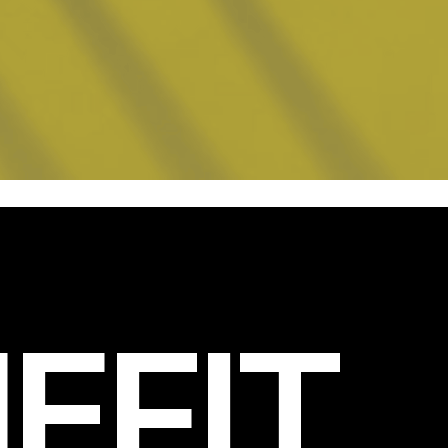
EFIT
.