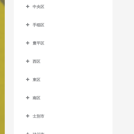
森林公園駅の作曲教室
麻生駅の作曲教室
中央区
留辺蘂駅の作曲教室
菊水駅の作曲教室
ひばりが丘駅の作曲教室
中央区の作曲教室
北12条駅の作曲教室
白石駅の作曲教室
手稲区
石山通停留場の作曲教室
北18条駅の作曲教室
南郷7丁目駅の作曲教室
手稲区の作曲教室
大通駅の作曲教室
北24条駅の作曲教室
豊平区
南郷13丁目駅の作曲教室
稲積公園駅の作曲教室
行啓通停留場の作曲教室
豊平区の作曲教室
北34条駅の作曲教室
南郷18丁目駅の作曲教室
稲穂駅の作曲教室
西区
幌南小学校前停留場の作曲
学園前駅の作曲教室
札幌駅の作曲教室
東札幌駅の作曲教室
手稲駅の作曲教室
西区の作曲教室
教室
月寒中央駅の作曲教室
篠路駅の作曲教室
東区
平和駅の作曲教室
星置駅の作曲教室
琴似駅の作曲教室
資生館小学校前停留場の作
豊平公園駅の作曲教室
東区の作曲教室
新川駅の作曲教室
曲教室
ほしみ駅の作曲教室
二十四軒駅の作曲教室
南区
中の島駅の作曲教室
環状通東駅の作曲教室
新琴似駅の作曲教室
すすきの駅の作曲教室
八軒駅の作曲教室
南区の作曲教室
平岸駅の作曲教室
北13条東駅の作曲教室
拓北駅の作曲教室
静修学園前停留場の作曲教
士別市
発寒駅の作曲教室
自衛隊前駅の作曲教室
室
福住駅の作曲教室
栄町駅の作曲教室
士別市の作曲教室
百合が原駅の作曲教室
発寒中央駅の作曲教室
澄川駅の作曲教室