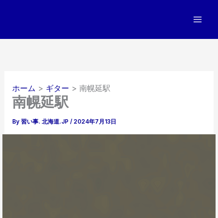
内
容
を
ス
キ
ッ
プ
ホーム
ギター
南幌延駅
南幌延駅
By
習い事. 北海道.JP
/
2024年7月13日