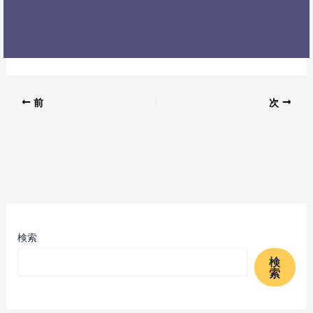
前
次
検索
検
索