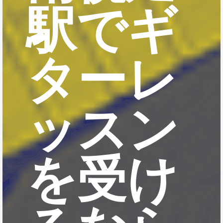
駅でギ
ターレ
ッスン
を受け