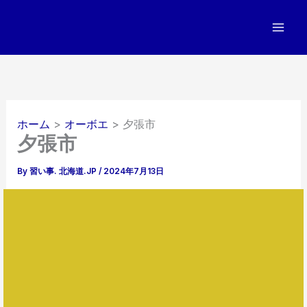
内
容
を
ス
キ
ッ
プ
ホーム
オーボエ
夕張市
夕張市
By
習い事. 北海道.JP
/
2024年7月13日