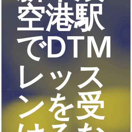
空港駅
でDTM
レッス
ンを受