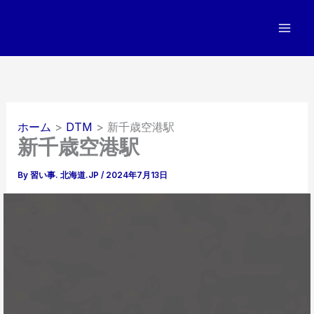
内
容
を
ス
キ
ッ
プ
ホーム
DTM
新千歳空港駅
新千歳空港駅
By
習い事. 北海道.JP
/
2024年7月13日