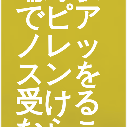
でピア
ノレッ
スンを
受ける