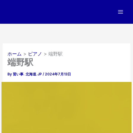
内
容
を
ス
キ
ッ
プ
ホーム
ピアノ
端野駅
端野駅
By
習い事. 北海道.JP
/
2024年7月13日