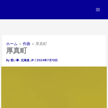
内
容
を
ス
キ
ッ
プ
ホーム
作曲
厚真町
厚真町
By
習い事. 北海道.JP
/
2024年7月13日