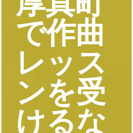
厚真町
で作曲
レッス
ンを受
けるな