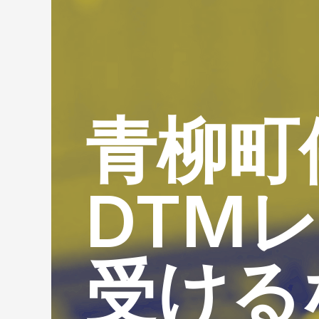
青柳町
DTM
受ける