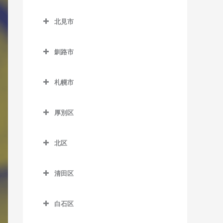
緑が丘駅のDTM教室
小樽築港駅のDTM教室
北広島市のDTM教室
野幌駅のDTM教室
西帯広駅のDTM教室
北見市
南永山駅のDTM教室
塩谷駅のDTM教室
北広島駅のDTM教室
柏林台駅のDTM教室
北見市のDTM教室
銭函駅のDTM教室
釧路市
相内駅のDTM教室
南小樽駅のDTM教室
釧路市のDTM教室
愛し野駅のDTM教室
札幌市
蘭島駅のDTM教室
大楽毛駅のDTM教室
北見駅のDTM教室
札幌市のDTM教室
音別駅のDTM教室
厚別区
端野駅のDTM教室
釧路駅のDTM教室
厚別区のDTM教室
西北見駅のDTM教室
北区
新大楽毛駅のDTM教室
厚別駅のDTM教室
西留辺蘂駅のDTM教室
北区のDTM教室
新富士駅のDTM教室
大谷地駅のDTM教室
清田区
柏陽駅のDTM教室
あいの里教育大駅のDTM教
東釧路駅のDTM教室
上野幌駅のDTM教室
清田区のDTM教室
室
緋牛内駅のDTM教室
白石区
武佐駅のDTM教室
新札幌駅のDTM教室
あいの里公園駅のDTM教室
東相内駅のDTM教室
白石区のDTM教室