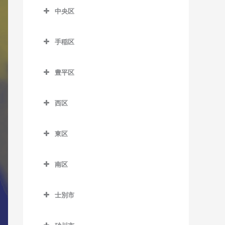
森林公園駅のDTM教室
麻生駅のDTM教室
中央区
留辺蘂駅のDTM教室
菊水駅のDTM教室
ひばりが丘駅のDTM教室
中央区のDTM教室
北12条駅のDTM教室
白石駅のDTM教室
手稲区
石山通停留場のDTM教室
北18条駅のDTM教室
南郷7丁目駅のDTM教室
手稲区のDTM教室
大通駅のDTM教室
北24条駅のDTM教室
豊平区
南郷13丁目駅のDTM教室
稲積公園駅のDTM教室
行啓通停留場のDTM教室
豊平区のDTM教室
北34条駅のDTM教室
南郷18丁目駅のDTM教室
稲穂駅のDTM教室
西区
幌南小学校前停留場のDTM
学園前駅のDTM教室
札幌駅のDTM教室
東札幌駅のDTM教室
手稲駅のDTM教室
西区のDTM教室
教室
月寒中央駅のDTM教室
篠路駅のDTM教室
東区
平和駅のDTM教室
星置駅のDTM教室
琴似駅のDTM教室
資生館小学校前停留場の
豊平公園駅のDTM教室
東区のDTM教室
新川駅のDTM教室
DTM教室
ほしみ駅のDTM教室
二十四軒駅のDTM教室
南区
中の島駅のDTM教室
環状通東駅のDTM教室
新琴似駅のDTM教室
すすきの駅のDTM教室
八軒駅のDTM教室
南区のDTM教室
平岸駅のDTM教室
北13条東駅のDTM教室
拓北駅のDTM教室
静修学園前停留場のDTM教
士別市
発寒駅のDTM教室
自衛隊前駅のDTM教室
室
福住駅のDTM教室
栄町駅のDTM教室
士別市のDTM教室
百合が原駅のDTM教室
発寒中央駅のDTM教室
澄川駅のDTM教室