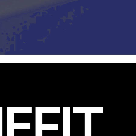
EFIT
.