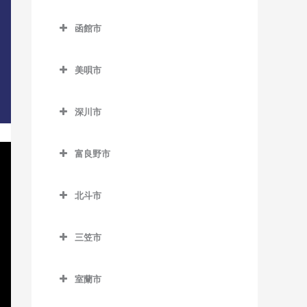
名寄駅のDTM教室
登別市のDTM教室
錦岡駅のDTM教室
落石駅のDTM教室
西8丁目停留場のDTM教室
函館市
名寄高校駅のDTM教室
富浦駅のDTM教室
沼ノ端駅のDTM教室
昆布盛駅のDTM教室
函館市のDTM教室
西11丁目駅のDTM教室
日進駅のDTM教室
登別駅のDTM教室
美唄市
勇払駅のDTM教室
西和田駅のDTM教室
青柳町停留場のDTM教室
西15丁目停留場のDTM教室
風連駅のDTM教室
幌別駅のDTM教室
美唄市のDTM教室
根室駅のDTM教室
魚市場通停留場のDTM教室
西18丁目駅のDTM教室
深川市
光珠内駅のDTM教室
東根室駅のDTM教室
大町停留場のDTM教室
深川市のDTM教室
西28丁目駅のDTM教室
茶志内駅のDTM教室
富良野市
別当賀駅のDTM教室
柏木町停留場のDTM教室
納内駅のDTM教室
西線6条停留場のDTM教室
美唄駅のDTM教室
富良野市のDTM教室
桔梗駅のDTM教室
北一已駅のDTM教室
西線11条停留場のDTM教室
北斗市
峰延駅のDTM教室
渡島当別駅のDTM教室
競馬場前停留場のDTM教室
深川駅のDTM教室
北斗市のDTM教室
西線14条停留場のDTM教室
学田駅のDTM教室
三笠市
駒場車庫前停留場のDTM教
新函館北斗駅のDTM教室
西線16条停留場のDTM教室
上磯駅のDTM教室
三笠市のDTM教室
室
茂辺地駅のDTM教室
西線9条旭山公園通停留場の
室蘭市
清川口駅のDTM教室
五稜郭駅のDTM教室
DTM教室
室蘭市のDTM教室