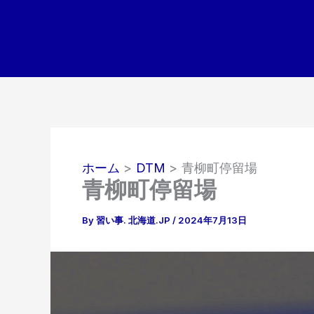
内
容
を
ス
キ
ッ
プ
ホーム
DTM
青柳町停留場
青柳町停留場
By
習い事. 北海道.JP
/
2024年7月13日