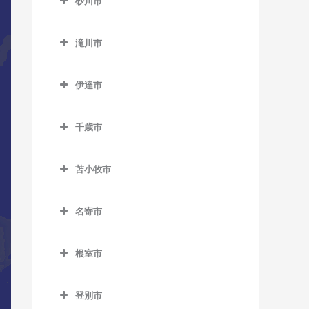
砂川市
桑園駅のDTM教室
美園駅のDTM教室
新道東駅のDTM教室
士別駅のDTM教室
発寒南駅のDTM教室
真駒内駅のDTM教室
砂川市のDTM教室
狸小路停留場のDTM教室
南平岸駅のDTM教室
太平駅のDTM教室
多寄駅のDTM教室
滝川市
宮の沢駅のDTM教室
砂川駅のDTM教室
中央区役所前停留場のDTM
東区役所前駅のDTM教室
瑞穂駅のDTM教室
滝川市のDTM教室
豊沼駅のDTM教室
教室
伊達市
元町駅のDTM教室
江部乙駅のDTM教室
伊達市のDTM教室
中央図書館前停留場のDTM
滝川駅のDTM教室
教室
千歳市
有珠駅のDTM教室
東滝川駅のDTM教室
千歳市のDTM教室
電車事業所前停留場のDTM
北舟岡駅のDTM教室
苫小牧市
教室
長都駅のDTM教室
黄金駅のDTM教室
苫小牧市のDTM教室
苗穂駅のDTM教室
新千歳空港駅のDTM教室
名寄市
伊達紋別駅のDTM教室
青葉駅のDTM教室
中島公園駅のDTM教室
千歳駅のDTM教室
名寄市のDTM教室
長和駅のDTM教室
糸井駅のDTM教室
根室市
中島公園通停留場のDTM教
南千歳駅のDTM教室
智恵文駅のDTM教室
稀府駅のDTM教室
植苗駅のDTM教室
根室市のDTM教室
室
智北駅のDTM教室
登別市
苫小牧駅のDTM教室
厚床駅のDTM教室
西4丁目停留場のDTM教室