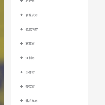
石狩市
北永山駅のDTM教室
網走駅のDTM教室
野花南駅のDTM教室
石狩市のDTM教室
桜岡駅のDTM教室
桂台駅のDTM教室
岩見沢市
新旭川駅のDTM教室
北浜駅のDTM教室
岩見沢市のDTM教室
歌志内市
近文駅のDTM教室
鱒浦駅のDTM教室
岩見沢駅のDTM教室
歌志内市のDTM教室
千代ヶ岡駅のDTM教室
藻琴駅のDTM教室
上幌向駅のDTM教室
恵庭市
永山駅のDTM教室
呼人駅のDTM教室
栗丘駅のDTM教室
恵庭市のDTM教室
江別市
西神楽駅のDTM教室
栗沢駅のDTM教室
恵庭駅のDTM教室
江別市のDTM教室
西御料駅のDTM教室
志文駅のDTM教室
サッポロビール庭園駅の
小樽市
江別駅のDTM教室
DTM教室
西聖和駅のDTM教室
幌向駅のDTM教室
小樽市のDTM教室
大麻駅のDTM教室
島松駅のDTM教室
帯広市
西瑞穂駅のDTM教室
朝里駅のDTM教室
高砂駅のDTM教室
帯広市のDTM教室
恵み野駅のDTM教室
東旭川駅のDTM教室
小樽駅のDTM教室
北広島市
豊幌駅のDTM教室
帯広駅のDTM教室