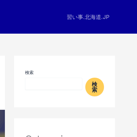
習い事.北海道.JP
検索
検
索