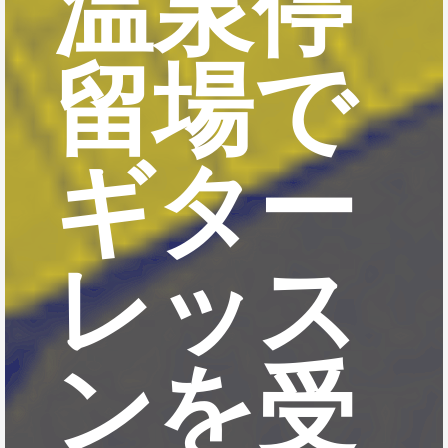
温泉停
留場で
ギター
レッス
ンを受