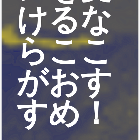
けるな
らここ
がおす
すめ！