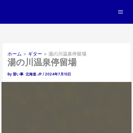
内
容
を
ス
キ
ッ
プ
ホーム
ギター
湯の川温泉停留場
湯の川温泉停留場
By
習い事. 北海道.JP
/
2024年7月13日