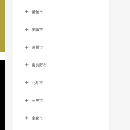
名寄駅の作曲教室
登別市の作曲教室
錦岡駅の作曲教室
落石駅の作曲教室
西8丁目停留場の作曲教室
函館市
名寄高校駅の作曲教室
富浦駅の作曲教室
沼ノ端駅の作曲教室
昆布盛駅の作曲教室
函館市の作曲教室
西11丁目駅の作曲教室
日進駅の作曲教室
登別駅の作曲教室
美唄市
勇払駅の作曲教室
西和田駅の作曲教室
青柳町停留場の作曲教室
西15丁目停留場の作曲教室
風連駅の作曲教室
幌別駅の作曲教室
美唄市の作曲教室
根室駅の作曲教室
魚市場通停留場の作曲教室
西18丁目駅の作曲教室
深川市
光珠内駅の作曲教室
東根室駅の作曲教室
大町停留場の作曲教室
深川市の作曲教室
西28丁目駅の作曲教室
茶志内駅の作曲教室
富良野市
別当賀駅の作曲教室
柏木町停留場の作曲教室
納内駅の作曲教室
西線6条停留場の作曲教室
美唄駅の作曲教室
富良野市の作曲教室
桔梗駅の作曲教室
北一已駅の作曲教室
西線11条停留場の作曲教室
北斗市
峰延駅の作曲教室
渡島当別駅の作曲教室
競馬場前停留場の作曲教室
深川駅の作曲教室
北斗市の作曲教室
西線14条停留場の作曲教室
学田駅の作曲教室
三笠市
駒場車庫前停留場の作曲教
新函館北斗駅の作曲教室
西線16条停留場の作曲教室
上磯駅の作曲教室
三笠市の作曲教室
室
茂辺地駅の作曲教室
西線9条旭山公園通停留場の
室蘭市
清川口駅の作曲教室
五稜郭駅の作曲教室
作曲教室
室蘭市の作曲教室