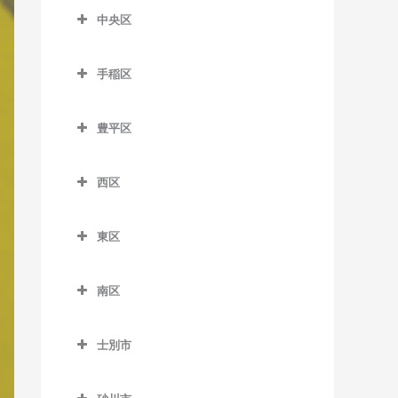
森林公園駅の作曲教室
麻生駅の作曲教室
中央区
留辺蘂駅の作曲教室
菊水駅の作曲教室
ひばりが丘駅の作曲教室
中央区の作曲教室
北12条駅の作曲教室
白石駅の作曲教室
手稲区
石山通停留場の作曲教室
北18条駅の作曲教室
南郷7丁目駅の作曲教室
手稲区の作曲教室
大通駅の作曲教室
北24条駅の作曲教室
豊平区
南郷13丁目駅の作曲教室
稲積公園駅の作曲教室
行啓通停留場の作曲教室
豊平区の作曲教室
北34条駅の作曲教室
南郷18丁目駅の作曲教室
稲穂駅の作曲教室
西区
幌南小学校前停留場の作曲
学園前駅の作曲教室
札幌駅の作曲教室
東札幌駅の作曲教室
手稲駅の作曲教室
西区の作曲教室
教室
月寒中央駅の作曲教室
篠路駅の作曲教室
東区
平和駅の作曲教室
星置駅の作曲教室
琴似駅の作曲教室
資生館小学校前停留場の作
豊平公園駅の作曲教室
東区の作曲教室
新川駅の作曲教室
曲教室
ほしみ駅の作曲教室
二十四軒駅の作曲教室
南区
中の島駅の作曲教室
環状通東駅の作曲教室
新琴似駅の作曲教室
すすきの駅の作曲教室
八軒駅の作曲教室
南区の作曲教室
平岸駅の作曲教室
北13条東駅の作曲教室
拓北駅の作曲教室
静修学園前停留場の作曲教
士別市
発寒駅の作曲教室
自衛隊前駅の作曲教室
室
福住駅の作曲教室
栄町駅の作曲教室
士別市の作曲教室
百合が原駅の作曲教室
発寒中央駅の作曲教室
澄川駅の作曲教室