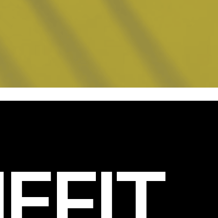
EFIT
.