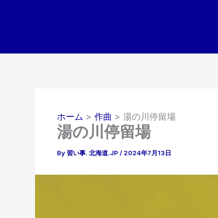
内
容
を
ス
キ
ッ
プ
ホーム
作曲
湯の川停留場
湯の川停留場
By
習い事. 北海道.JP
/
2024年7月13日