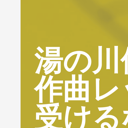
湯の川
作曲レ
受ける