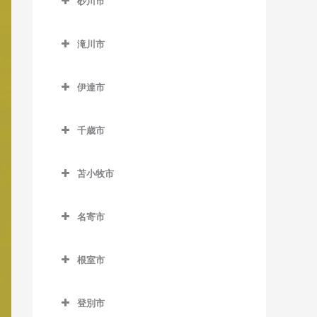
砂川市
桑園駅の作曲教室
美園駅の作曲教室
新道東駅の作曲教室
士別駅の作曲教室
発寒南駅の作曲教室
真駒内駅の作曲教室
砂川市の作曲教室
狸小路停留場の作曲教室
南平岸駅の作曲教室
太平駅の作曲教室
多寄駅の作曲教室
滝川市
宮の沢駅の作曲教室
砂川駅の作曲教室
中央区役所前停留場の作曲
東区役所前駅の作曲教室
瑞穂駅の作曲教室
滝川市の作曲教室
豊沼駅の作曲教室
教室
伊達市
元町駅の作曲教室
江部乙駅の作曲教室
伊達市の作曲教室
中央図書館前停留場の作曲
滝川駅の作曲教室
教室
千歳市
有珠駅の作曲教室
東滝川駅の作曲教室
千歳市の作曲教室
電車事業所前停留場の作曲
北舟岡駅の作曲教室
苫小牧市
教室
長都駅の作曲教室
黄金駅の作曲教室
苫小牧市の作曲教室
苗穂駅の作曲教室
新千歳空港駅の作曲教室
名寄市
伊達紋別駅の作曲教室
青葉駅の作曲教室
中島公園駅の作曲教室
千歳駅の作曲教室
名寄市の作曲教室
長和駅の作曲教室
糸井駅の作曲教室
根室市
中島公園通停留場の作曲教
南千歳駅の作曲教室
智恵文駅の作曲教室
稀府駅の作曲教室
植苗駅の作曲教室
根室市の作曲教室
室
智北駅の作曲教室
登別市
苫小牧駅の作曲教室
厚床駅の作曲教室
西4丁目停留場の作曲教室