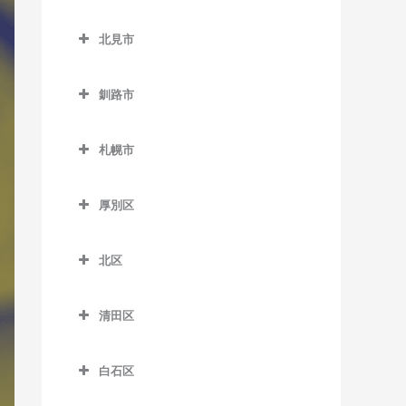
緑が丘駅のDTM教室
小樽築港駅のDTM教室
北広島市のDTM教室
野幌駅のDTM教室
西帯広駅のDTM教室
北見市
南永山駅のDTM教室
塩谷駅のDTM教室
北広島駅のDTM教室
柏林台駅のDTM教室
北見市のDTM教室
銭函駅のDTM教室
釧路市
相内駅のDTM教室
南小樽駅のDTM教室
釧路市のDTM教室
愛し野駅のDTM教室
札幌市
蘭島駅のDTM教室
大楽毛駅のDTM教室
北見駅のDTM教室
札幌市のDTM教室
音別駅のDTM教室
厚別区
端野駅のDTM教室
釧路駅のDTM教室
厚別区のDTM教室
西北見駅のDTM教室
北区
新大楽毛駅のDTM教室
厚別駅のDTM教室
西留辺蘂駅のDTM教室
北区のDTM教室
新富士駅のDTM教室
大谷地駅のDTM教室
清田区
柏陽駅のDTM教室
あいの里教育大駅のDTM教
東釧路駅のDTM教室
上野幌駅のDTM教室
清田区のDTM教室
室
緋牛内駅のDTM教室
白石区
武佐駅のDTM教室
新札幌駅のDTM教室
あいの里公園駅のDTM教室
東相内駅のDTM教室
白石区のDTM教室