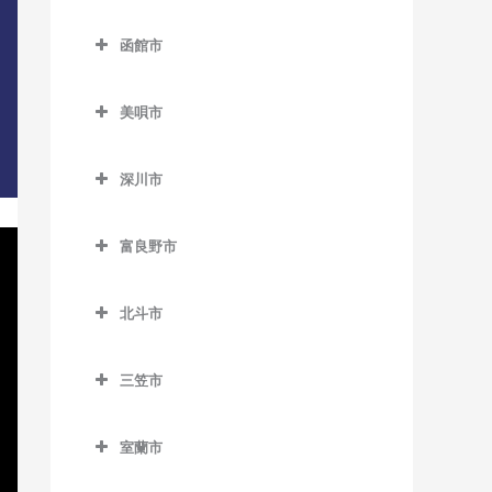
名寄駅のDTM教室
登別市のDTM教室
錦岡駅のDTM教室
落石駅のDTM教室
西8丁目停留場のDTM教室
函館市
名寄高校駅のDTM教室
富浦駅のDTM教室
沼ノ端駅のDTM教室
昆布盛駅のDTM教室
函館市のDTM教室
西11丁目駅のDTM教室
日進駅のDTM教室
登別駅のDTM教室
美唄市
勇払駅のDTM教室
西和田駅のDTM教室
青柳町停留場のDTM教室
西15丁目停留場のDTM教室
風連駅のDTM教室
幌別駅のDTM教室
美唄市のDTM教室
根室駅のDTM教室
魚市場通停留場のDTM教室
西18丁目駅のDTM教室
深川市
光珠内駅のDTM教室
東根室駅のDTM教室
大町停留場のDTM教室
深川市のDTM教室
西28丁目駅のDTM教室
茶志内駅のDTM教室
富良野市
別当賀駅のDTM教室
柏木町停留場のDTM教室
納内駅のDTM教室
西線6条停留場のDTM教室
美唄駅のDTM教室
富良野市のDTM教室
桔梗駅のDTM教室
北一已駅のDTM教室
西線11条停留場のDTM教室
北斗市
峰延駅のDTM教室
渡島当別駅のDTM教室
競馬場前停留場のDTM教室
深川駅のDTM教室
北斗市のDTM教室
西線14条停留場のDTM教室
学田駅のDTM教室
三笠市
駒場車庫前停留場のDTM教
新函館北斗駅のDTM教室
西線16条停留場のDTM教室
上磯駅のDTM教室
三笠市のDTM教室
室
茂辺地駅のDTM教室
西線9条旭山公園通停留場の
室蘭市
清川口駅のDTM教室
五稜郭駅のDTM教室
DTM教室
室蘭市のDTM教室