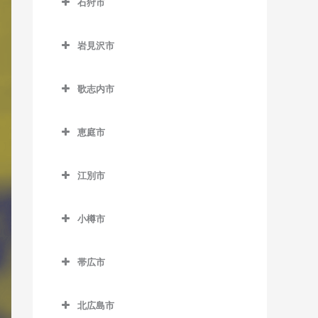
石狩市
北永山駅のDTM教室
網走駅のDTM教室
野花南駅のDTM教室
石狩市のDTM教室
桜岡駅のDTM教室
桂台駅のDTM教室
岩見沢市
新旭川駅のDTM教室
北浜駅のDTM教室
岩見沢市のDTM教室
歌志内市
近文駅のDTM教室
鱒浦駅のDTM教室
岩見沢駅のDTM教室
歌志内市のDTM教室
千代ヶ岡駅のDTM教室
藻琴駅のDTM教室
上幌向駅のDTM教室
恵庭市
永山駅のDTM教室
呼人駅のDTM教室
栗丘駅のDTM教室
恵庭市のDTM教室
江別市
西神楽駅のDTM教室
栗沢駅のDTM教室
恵庭駅のDTM教室
江別市のDTM教室
西御料駅のDTM教室
志文駅のDTM教室
サッポロビール庭園駅の
小樽市
江別駅のDTM教室
DTM教室
西聖和駅のDTM教室
幌向駅のDTM教室
小樽市のDTM教室
大麻駅のDTM教室
島松駅のDTM教室
帯広市
西瑞穂駅のDTM教室
朝里駅のDTM教室
高砂駅のDTM教室
帯広市のDTM教室
恵み野駅のDTM教室
東旭川駅のDTM教室
小樽駅のDTM教室
北広島市
豊幌駅のDTM教室
帯広駅のDTM教室