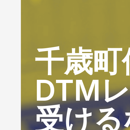
千歳町
DTM
受ける