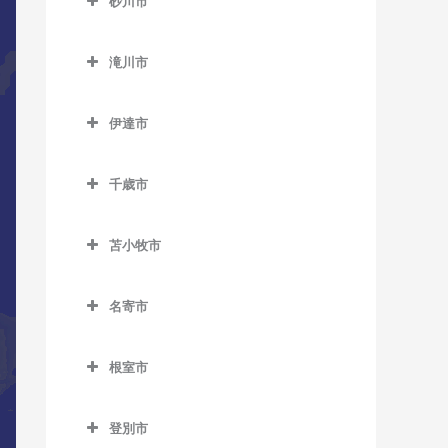
砂川市
桑園駅のDTM教室
美園駅のDTM教室
新道東駅のDTM教室
士別駅のDTM教室
発寒南駅のDTM教室
真駒内駅のDTM教室
砂川市のDTM教室
狸小路停留場のDTM教室
南平岸駅のDTM教室
太平駅のDTM教室
多寄駅のDTM教室
滝川市
宮の沢駅のDTM教室
砂川駅のDTM教室
中央区役所前停留場のDTM
東区役所前駅のDTM教室
瑞穂駅のDTM教室
滝川市のDTM教室
豊沼駅のDTM教室
教室
伊達市
元町駅のDTM教室
江部乙駅のDTM教室
伊達市のDTM教室
中央図書館前停留場のDTM
滝川駅のDTM教室
教室
千歳市
有珠駅のDTM教室
東滝川駅のDTM教室
千歳市のDTM教室
電車事業所前停留場のDTM
北舟岡駅のDTM教室
苫小牧市
教室
長都駅のDTM教室
黄金駅のDTM教室
苫小牧市のDTM教室
苗穂駅のDTM教室
新千歳空港駅のDTM教室
名寄市
伊達紋別駅のDTM教室
青葉駅のDTM教室
中島公園駅のDTM教室
千歳駅のDTM教室
名寄市のDTM教室
長和駅のDTM教室
糸井駅のDTM教室
根室市
中島公園通停留場のDTM教
南千歳駅のDTM教室
智恵文駅のDTM教室
稀府駅のDTM教室
植苗駅のDTM教室
根室市のDTM教室
室
智北駅のDTM教室
登別市
苫小牧駅のDTM教室
厚床駅のDTM教室
西4丁目停留場のDTM教室