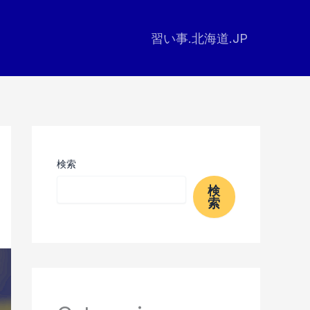
習い事.北海道.JP
検索
検
索