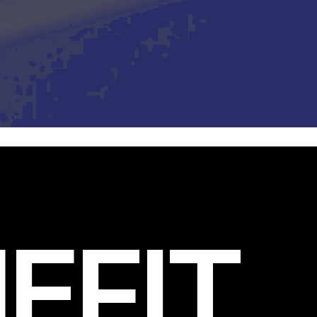
EFIT
.