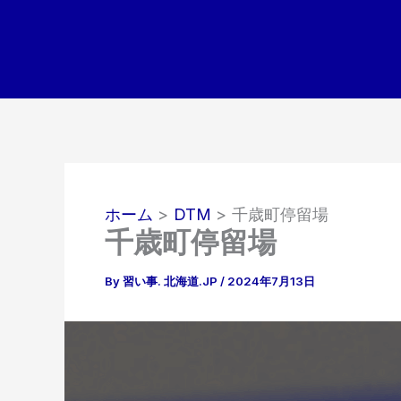
内
容
を
ス
キ
ッ
プ
ホーム
DTM
千歳町停留場
千歳町停留場
By
習い事. 北海道.JP
/
2024年7月13日