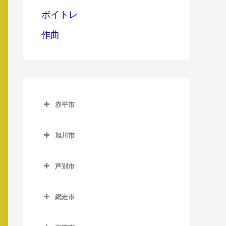
ボイトレ
作曲
赤平市
赤平市のオーボエ教室
旭川市
赤平駅のオーボエ教室
旭川市のオーボエ教室
平岸駅のオーボエ教室
芦別市
旭川駅のオーボエ教室
茂尻駅のオーボエ教室
芦別市のオーボエ教室
旭川四条駅のオーボエ教室
網走市
芦別駅のオーボエ教室
神楽岡駅のオーボエ教室
網走市のオーボエ教室
上芦別駅のオーボエ教室