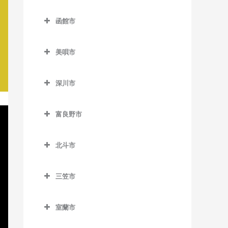
中島公園通停留場のオーボ
名寄駅のオーボエ教室
登別市のオーボエ教室
錦岡駅のオーボエ教室
落石駅のオーボエ教室
エ教室
函館市
名寄高校駅のオーボエ教室
富浦駅のオーボエ教室
沼ノ端駅のオーボエ教室
昆布盛駅のオーボエ教室
函館市のオーボエ教室
西4丁目停留場のオーボエ教
日進駅のオーボエ教室
登別駅のオーボエ教室
室
美唄市
勇払駅のオーボエ教室
西和田駅のオーボエ教室
青柳町停留場のオーボエ教
風連駅のオーボエ教室
幌別駅のオーボエ教室
美唄市のオーボエ教室
室
西8丁目停留場のオーボエ教
根室駅のオーボエ教室
深川市
室
光珠内駅のオーボエ教室
魚市場通停留場のオーボエ
東根室駅のオーボエ教室
深川市のオーボエ教室
教室
西11丁目駅のオーボエ教室
茶志内駅のオーボエ教室
富良野市
別当賀駅のオーボエ教室
納内駅のオーボエ教室
大町停留場のオーボエ教室
西15丁目停留場のオーボエ
美唄駅のオーボエ教室
富良野市のオーボエ教室
北一已駅のオーボエ教室
教室
柏木町停留場のオーボエ教
北斗市
峰延駅のオーボエ教室
渡島当別駅のオーボエ教室
室
深川駅のオーボエ教室
北斗市のオーボエ教室
西18丁目駅のオーボエ教室
学田駅のオーボエ教室
三笠市
桔梗駅のオーボエ教室
新函館北斗駅のオーボエ教
西28丁目駅のオーボエ教室
上磯駅のオーボエ教室
三笠市のオーボエ教室
室
競馬場前停留場のオーボエ
西線6条停留場のオーボエ教
室蘭市
清川口駅のオーボエ教室
教室
茂辺地駅のオーボエ教室
室
室蘭市のオーボエ教室