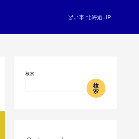
習い事.北海道.JP
検索
検
索