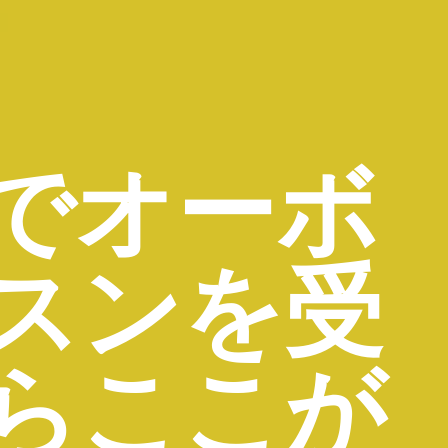
でオーボ
スンを受
らここが