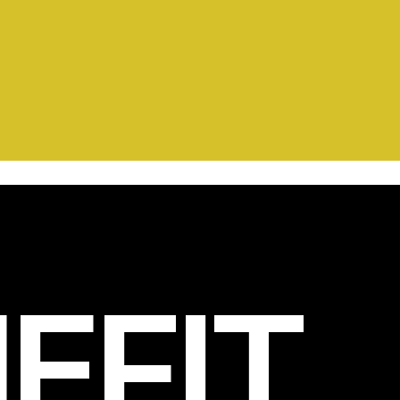
EFIT
.