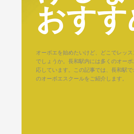
おすす
オーボエを始めたいけど、どこでレッス
でしょうか。長和駅内には多くのオーボ
応しています。この記事では、長和駅で
のオーボエスクールをご紹介します。